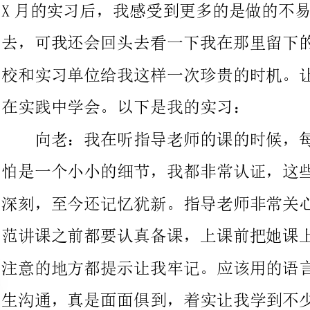
在实践中学会。以下是我的实习：
向老：我在听指导老师的课的时候，每一幕，每一个瞬间，哪
怕是一个小小的细节，我都非常认证，这些课对我来说都是那样的
深刻，至今还记忆犹新。指导老师非常关心我，细心指导，每次师
范讲课之前都要认真备课，上课前把她课上的重点，特点还有需要
注意的地方都提示让我牢记。应该用的语言对学生说话，如果与学
生沟通，真是面面俱到，着实让我学到不少东西。
教学实习中，总的来说，我能认真备课，所设计的教案及课件
标准，内容准确。课堂教学中，教学效果好，教学内容能当堂消
化、稳固。教学语言表达清楚、流畅，课外辅导耐心细致，对不同
程度的学生都能区别情况，因材施教，答疑解惑正确而有启发性，
批改作业仔细正确。一名优秀的教师除了要有强烈的责任感，扎实