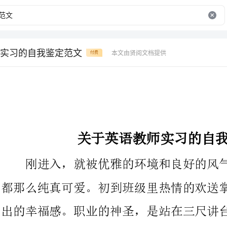
实习的自我鉴定范文
本文由贤阅文档提供
付费
关于英语教师实习的自我鉴定范文
刚进入，就被优雅的环境和良好的风气深深的吸引住。每一个
都那么纯真可爱。初到班级里热情的欢送掌声，我真的有一种说不
出的幸福感。职业的神圣，是站在三尺讲台向们传授。在进行了近
X月的实习后，我感受到更多的是做的不易。实习的经历虽已经过
去，可我还会回头去看一下我在那里留下的脚印，非常感谢我的学
校和实习单位给我这样一次珍贵的时机。让我在实践中得到锻炼，