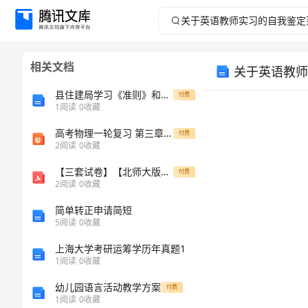
关
于
相关文档
关于英语教师
英
县住建局学习《准则》和《条例》心得体会
付费
语
1
阅读
0
收藏
高考物理一轮复习 第三章 牛顿运动定律 第1讲 牛顿第一定律 牛顿第三定律课件
教
付费
2
阅读
0
收藏
师
【三套试卷】【北师大版】小学三年级数学下册第三单元练习试卷(含答案)
付费
2
阅读
0
收藏
实
简单转正申请简短
5
阅读
0
收藏
习
上海大学考研运筹学历年真题1
的
1
阅读
0
收藏
幼儿园语言活动教学方案
付费
自
1
阅读
0
收藏