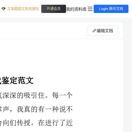
立享超值文库资源包
我的资料库
开通会员
Login 腾讯文档
编辑文档