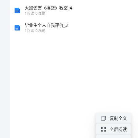
我
大班语言《摇篮》教案_4
1
阅读
0
收藏
鉴
毕业生个人自我评价_3
1
阅读
0
收藏
定
范
文
关
于
英
语
复制全文
教
全屏阅读
师