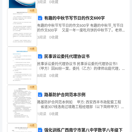
3
阅读
0
收藏
创新、企业风险、企业活力四个维度对企业发展情况进
线
行评
付费
运
直线上
有趣的中秋节写节日的作文600字
有趣的中秋节写节日的作文600字 有趣的中秋节_写节日
动
xF
的作文600字 又是一年一度吃月饼的中秋节了。老师
给我们讲过月饼的来历，传说在元朝的时候，朱元璋带
运
3
阅读
0
收藏
领人民起义，为了保密，人们把信息放在饼里。起
动
付费
民事诉讼委托代理协议书
的
民事诉讼委托代理协议书 民事诉讼委托代理协议书1
合
（甲方）因纠纷一案，委托（乙方）的律师出庭代理，
经双方协议，订立下列各条，共同遵照履行。 一、乙
8
阅读
0
收藏
成
方接受甲方的委托，指派律师为甲方与的纠纷案的第审
代
与
付费
路基防护合同范本示例
分
路基防护合同范本例如 甲方: 西安西丰市政配套工程
省道307线洛南过境路工程经理部（以下简称甲方）
解
乙方： （以下简称乙方） 依照《中华人民共和国合同
1
阅读
0
收藏
法》、《中华人民共和国建筑法》、《中华人
必
付费
备
强化训练广西南宁市第八中学数学八年级下