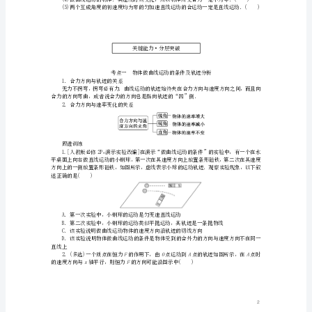
万
4．遵循的法则
有
引
力
生活情境
与
航
天
第
1