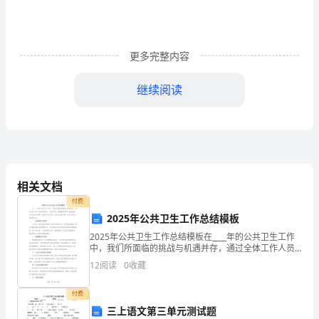
讲
曲
更多完整内容
线
继续阅读
运
时又可使重物上下移动，若起重臂不转动，则
A
动
动．()
A
运
动．()
相关文档
动
.()
付费
2025年公共卫生工作总结模板
的
2025年公共卫生工作总结模板在____年的公共卫生工作
中，我们所面临的挑战与机遇并存，通过全体工作人员
合
的共同努力，我们在多个关键领域取得了显著成就。本
12
阅读
0
收藏
总结旨在回顾一年来的工作成果，分析存在的问题，并
成
付费
三上语文第三单元测试题