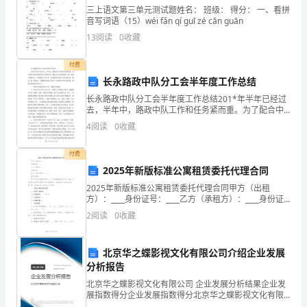
与
三上语文第三单元测试题姓名： 班级： 得分： 一、看拼
音写词语（15）wéi fǎn qí guī zé cān guān
分
13
阅读
0
收藏
1．合力方向与轨迹的关系
付费
解
长永路政中队分工会半年度工作总结
2．合力方向与速率变化的关系
长永路政中队分工会半年度工作总结201*年半年已经过
学
去，半年中，路政中队工作和任务紧而重。为了配合中
队完成好各项工作和任务，我队分工会在处党委、处工
4
阅读
0
收藏
生
会的正确领导下，认真做好工会工作，努力解决中队职
工的
付费
跟进训练
用
2025年新版标准公寓租赁委托代理合同
6
2025年新版标准公寓租赁委托代理合同甲方（出租
书
方）：____身份证号：____乙方（承租方）：____身份证
号：____丙方（委托代理方）：____营业执照号：____鉴
述正确的是()
2
阅读
0
收藏
于甲方为公寓的所有权人，乙方
第
1
北京华之蝶影视文化有限公司介绍企业发展
分析报告
讲
北京华之蝶影视文化有限公司 企业发展分析结果企业发
展指数得分企业发展指数得分北京华之蝶影视文化有限
曲
公司综合得分说明：企业发展指数根据企业规模、企业