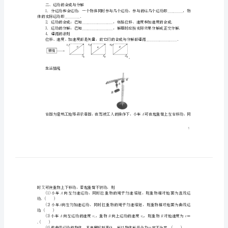
轮
一、曲线运动
复
习
第
四
________运动．
章
3．运动的条件：
曲
线
运
二、运动的合成与分解
体的实际运动即________．
动