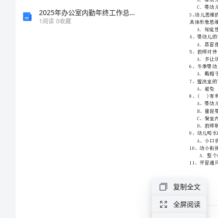
(中
2025年办公室内勤年终工作总结简单版
1
阅读
0
收藏
级)
保
育
员》
考
前
冲
复制全文
刺
全屏阅读