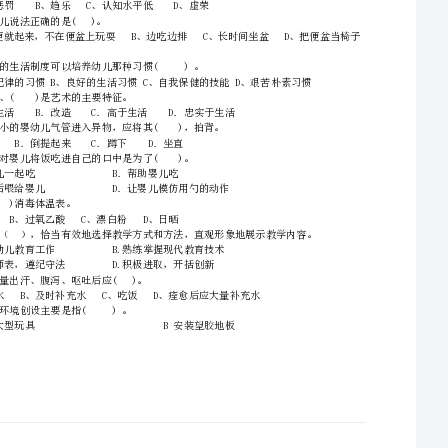
幼儿，()。
4、不要在试卷上乱写乱画，请在密封线内答题，否则不予评分。
A．做好物质准备
C．准备好材料
单选题（本题共25小题，每题1分，共25分）
D．准备好设备、物品和材料
15、
A、帮助唤醒熟睡的幼儿B、与教养员共同晨检C、打扫寝室D、打开水
2、教育()是幼儿气管呛人异物的预防与处理的措施之一。
A．婴幼儿在哭闹时，少吃东西B．少说话
C．婴幼儿在哭闹时，不要让其吃东D．婴幼儿少躺在床上吃饭
3、幼儿思维的发展，是一个从低级到高级，从不完善到完善的漫长而复杂的过程，经历了()、
坐
A．知觉性思维B．手的思维C．行动思维D．直觉行动思维
A．靠窗摆放B.位置固定C.位置不固定D.紧密摆放
A．多让幼儿唱歌和朗诵B.多多练习C．反复纠正D.不许说话
．穿棉外套D．揉耳朵
22、应使用()消毒体温表。