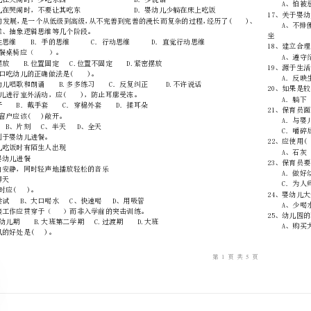
内
……..………
………
不
………………
…….
准
………………
1、整托园教养员给幼儿晨检时，保育员应该()。
答
…….
题
……………
具体形象思维、抽象逻辑思维等几个阶段。
4、婴幼儿的餐桌椅应（）。
5、教师对待口吃幼儿的正确做法是()。
6、冬季婴幼儿进行室外活动，应()，防止耳廓受冻。
A．戴帽子B．戴手套C
7、盥洗室的窗户应该()敞开。
A、避免B、片刻C、半天D、全天
8、()有利于婴幼儿进餐。