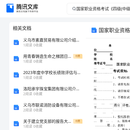
国
家
相关文档
国家职业资格
职
义乌市素嘉贸易有限公司介绍企业发展分析报告
业
1
阅读
0
收藏
用青春铸造生命之梯团日活动总结分享
资
付费
1
阅读
0
收藏
格
2023年度中学校长绩效评估与反思
1
阅读
0
收藏
考
洛阳承宇珠宝集团有限公司介绍企业发展分析报告
2
阅读
0
收藏
试
义乌市联诺消防设备有限公司介绍企业发展分析报告
《四
2
阅读
0
收藏
关于建立党支部的报告大全[修改版]
付费
级
1
阅读
0
收藏