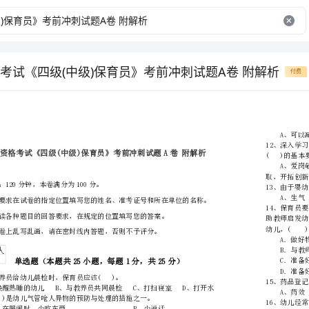
考试《四级(中级)保育员》考前冲刺试题A卷 附解析
付费
单
位
学校
姓名
准考证号
………
考试须知：
密
……….………
…
1、考试时间：120分钟，本卷满分为100分。
封
………………
…
线
………………
…