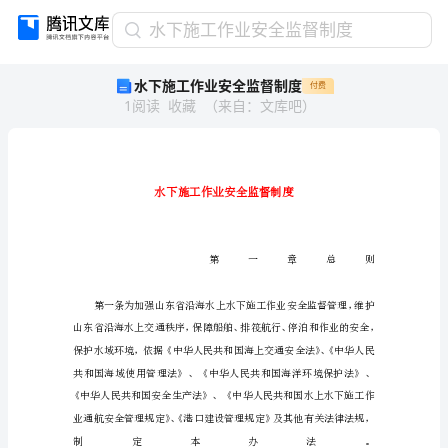
水
水下施工作业安全监督制度
下
水下施工作业安全监督制度
付费
施
1
阅读
收藏
（
来自
：
文库吧
）
工
作
业
安
全
监
督