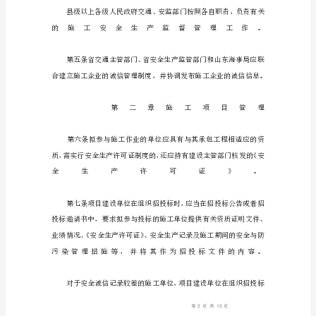
制
度
第
一
章
总
则
第
一
条
为
加
强