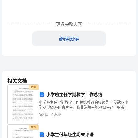
山
东
更多完整内容
省
继续阅读
沿
海
水
上
相关文档
水
付费
下
小学班主任学期教学工作总结
小学班主任学期教学工作总结尊敬的校领导：我是XX小
施
学X年级X班的班主任，我非常荣幸能够担任这一职责，
陪伴孩子们度过了这个学期。在这个学期里，我努力工
3
阅读
0
收藏
工
作，认真履行教育教学职责，充分发扬着教育工作者的
责任
作
付费
小学生低年级生期末评语