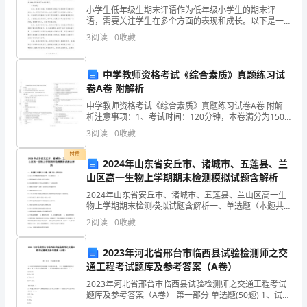
业
小学生低年级生期末评语作为低年级小学生的期末评
安
语，需要关注学生在多个方面的表现和成长。以下是一
个____字的示例评语，希望对您有所帮助：亲爱的家长：
3
阅读
0
收藏
您好！在这个学年里，您的宝贝在我们学校度过了快乐
全
而充
监
中学教师资格考试《综合素质》真题练习试
卷A卷 附解析
督
中学教师资格考试《综合素质》真题练习试卷A卷 附解
管
析注意事项：1、考试时间：120分钟，本卷满分为150
分。 2、请首先按要求在试卷的指定位置填写您的姓名、
3
阅读
0
收藏
准考证号等信息。 3、请仔细阅读各种题目的回
理，
付费
2024年山东省安丘市、诸城市、五莲县、兰
维
山区高一生物上学期期末检测模拟试题含解析
护
2024年山东省安丘市、诸城市、五莲县、兰山区高一生
物上学期期末检测模拟试题含解析一、单选题（本题共
山
10小题，每题3分，共30分）1、以下关于细胞膜结构的
2
阅读
0
收藏
叙述中，不正确的是( )A．膜两侧物质分子的
东
2023年河北省邢台市临西县试验检测师之交
省
通工程考试题库及参考答案（A卷）
2023年河北省邢台市临西县试验检测师之交通工程考试
沿
题库及参考答案（A卷） 第一部分 单选题(50题) 1、试回
答防眩板的抗风荷载 F 试验的问题。（3） 防眩板的抗风