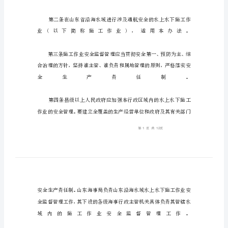
制
度
水
下
施
工
作
业
安
全
监
督