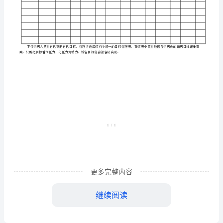
表
表
128
销
售
人
员
目
标
管
更多完整内容
理
继续阅读
表