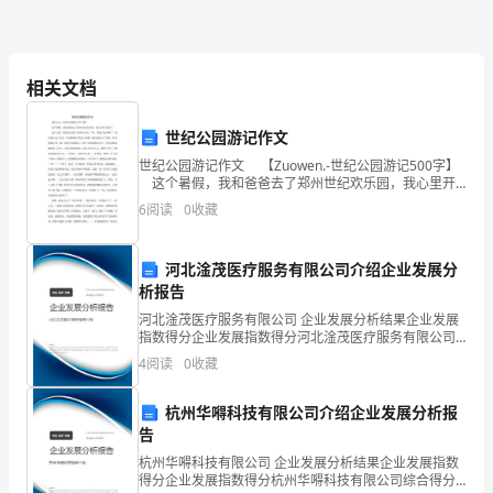
销
售
员
相关文档
本
案。只要把目标看作压力，化压力为动力，销售目标就会很容易实现。
世纪公园游记作文
年
世纪公园游记作文 【Zuowen.-世纪公园游记500字】
这个暑假，我和爸爸去了郑州世纪欢乐园，我心里开
度
心极了。 进了公园，我们先来到了西部牛仔站.“哇，那
6
阅读
0
收藏
边人好多啊！”我们快步走
销
河北淦茂医疗服务有限公司介绍企业发展分
售
析报告
目
河北淦茂医疗服务有限公司 企业发展分析结果企业发展
指数得分企业发展指数得分河北淦茂医疗服务有限公司
标
综合得分说明：企业发展指数根据企业规模、企业创
4
阅读
0
收藏
新、企业风险、企业活力四个维度对企业发展情况进行
月
评价。
杭州华嘚科技有限公司介绍企业发展分析报
份
1/1
告
月
杭州华嘚科技有限公司 企业发展分析结果企业发展指数
得分企业发展指数得分杭州华嘚科技有限公司综合得分