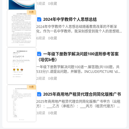
说明：企业发展指数根据企业规模、企业创新、企业风
份
1
阅读
0
收藏
险、企业活力四个维度对企业发展情况进行评价。该企
业的
月
付费
2024年中学教师个人思想总结
份
2024年中学教师个人思想总结随着教育改革的不断深
化，作为一名中学教师，我深刻感受到我个人的思想观
月
念也在不断变化和成长。在过去的一年里，我在教学实
6
阅读
0
收藏
践中积累了丰富的经验，体验到了教育工作的辛苦和乐
份
趣。在
月
一年级下册数学解决问题100道附参考答案
（培优b卷）
份
一年级下册数学解决问题100道一.解答题(共100题，共
533分)1.请提出问题，并解答。INCLUDEPICTURE \d
月
"C:\\Users\\04\\AppData\\Local\\Tem
2
阅读
0
收藏
份
付费
金
2025年商用地产租赁代理合同简化版推广书
2025年商用地产租赁代理合同简化版推广书甲方（出租
额%
方）：____乙方（承租方）：____丙方（租赁代理方）：
____鉴于甲方为商用地产的所有权人，乙方有意愿租赁甲
金
3
阅读
0
收藏
方所拥有的商用地产，丙方作为专业的租
额%