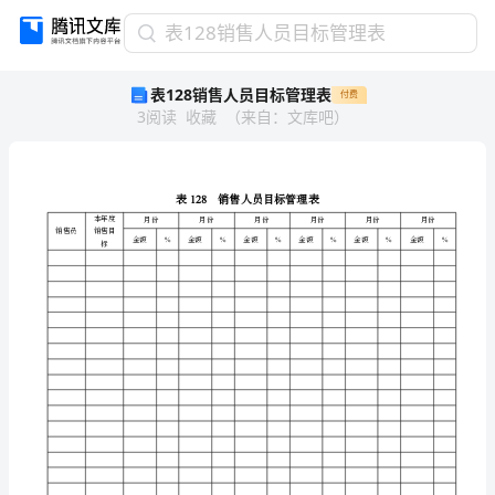
表
表128销售人员目标管理表
128
表128销售人员目标管理表
付费
销
3
阅读
收藏
（
来自
：
文库吧
）
售
人
员
目
128
标
本年度
月份
月份
月
管
销售员
销售目
金额
%
金额
%
金额
标
理