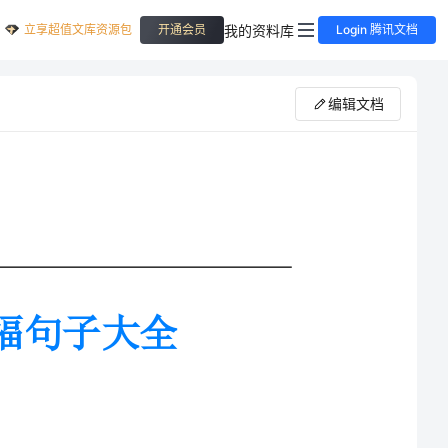
立享超值文库资源包
我的资料库
开通会员
Login 腾讯文档
编辑文档