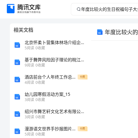
年
度
相关文档
年度比较火的
比
北京怀柔卜营集体林场介绍企业发展分析报告
较
5
阅读
0
收藏
基于舞弊风险因子理论的皖江物流财务舞弊案例分析
火
9
阅读
0
收藏
的
酒店前台个人年终工作总结范本
付费
4
阅读
0
收藏
生
幼儿园寒假活动方案_15
3
阅读
0
收藏
日
绍兴市舞艺轩文化艺术有限公司介绍企业发展分析报告
祝
3
阅读
0
收藏
漫游语文世界手抄报图片大全
付费
福
5
阅读
0
收藏