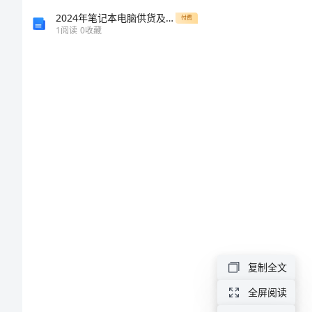
句
2024年笔记本电脑供货及保修合同书
付费
1
阅读
0
收藏
过了。
子
大
全
年
度
比
较
火
的
复制全文
生
全屏阅读