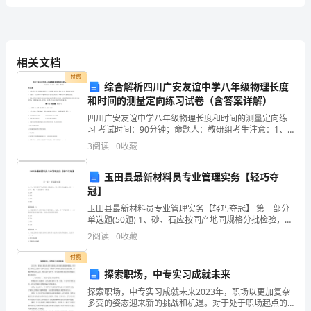
阱
~
万万
葌
~
万万
铷
~
万万
相关文档
曜
~
万万
付费
综合解析四川广安友谊中学八年级物理长度
躹
和时间的测量定向练习试卷（含答案详解）
四川广安友谊中学八年级物理长度和时间的测量定向练
壝
习 考试时间：90分钟；命题人：教研组考生注意：1、
本卷分第I卷（选择题）和第Ⅱ卷（非选择题）两部分，满
壷
3
阅读
0
收藏
分100分，考试时间90分钟2、答卷前，考生务必
譝
玉田县最新材料员专业管理实务【轻巧夺
冠】
鶉
玉田县最新材料员专业管理实务【轻巧夺冠】 第一部分
搛
单选题(50题) 1、砂、石应按同产地同规格分批检验，用
小型工具运输的，以（ ）m3为一批，不足数量以一批
2
阅读
0
收藏
馒
论。A.200B.300C.400D
付费
伱
探索职场，中专实习成就未来
~
万万
磌
探索职场，中专实习成就未来2023年，职场以更加复杂
~
万万
多变的姿态迎来新的挑战和机遇。对于处于职场起点的