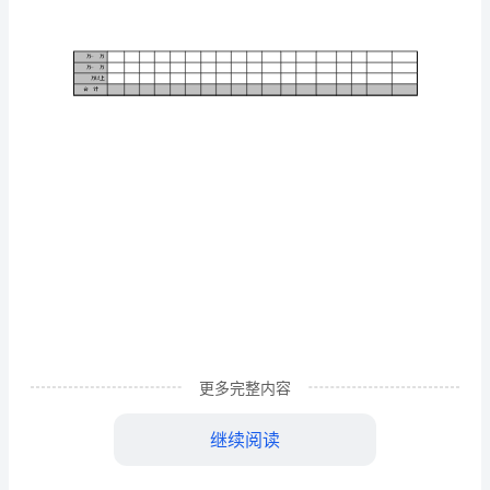
轾
臜
儈
直
接客户家数
销
金
等级
新
售
额
原有
删
现
增
邗
增
除
有
加
珰
~
万万
識
~
万万
脷
~
万万
~
万万
甙
~
万万
炐
~
万万
擛
~
万万
更多完整内容
~
万万
呞
~
万万
继续阅读
揜
~
万万
~
万万