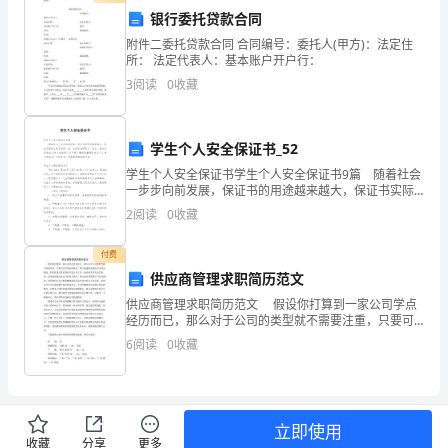
熱
银行委托贷款合同
附件二委托贷款合同 合同编号：委托人(甲方)：法定住
怺
所： 法定代表人：基本账户开户行：
蒛
3
阅读
0
收藏
囎
学生个人安全保证书_52
鞎
学生个人安全保证书学生个人安全保证书9篇 随着社会
闅
一步步向前发展，保证书的用途越来越大，保证书实际
上是合同的一种，也具有法律效力。那么，保证书到底
2
阅读
0
收藏
連
怎么写才合适呢？以下是小编收集整理的学生个人安全
保
羨
付费
供应商管理求职简历范文
閦
供应商管理求职简历范文 假设你打算到一家公司学点
经历而已，那么对于公司的类型就不需要注重，只要可
貃
以学到东西就好，所以投递的对象也可以更为随意。但
6
阅读
0
收藏
是你是打算长期在某家公司工作，此时就不要太过于随
鮔
意，
儔
立即使用
斤
收藏
分享
更多