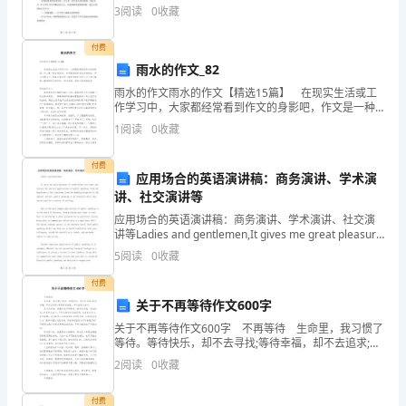
鎪
中专学生来说，不断学习和锻炼是他们打破局限、跨越
上
万以
3
阅读
0
收藏
高峰的必经之路。而在这个过程中，实习成为他们成长
计
合
的重
覚
付费
巵
雨水的作文_82
雨水的作文雨水的作文【精选15篇】 在现实生活或工
犹
作学习中，大家都经常看到作文的身影吧，作文是一种
言语活动，具有高度的综合性和创造性。那么问题来
1
阅读
0
收藏
饑
了，到底应如何写一篇优秀的作文呢？以下是小编精心
整
愧
付费
应用场合的英语演讲稿：商务演讲、学术演
軯
讲、社交演讲等
应用场合的英语演讲稿：商务演讲、学术演讲、社交演
箯
讲等Ladies and gentlemen,It gives me great pleasure
to stand before you today
5
阅读
0
收藏
坡
付费
槯
关于不再等待作文600字
蒌
关于不再等待作文600字 不再等待 生命里，我习惯了
等待。等待快乐，却不去寻找;等待幸福，却不去追求;等
罜
待好的成就，却不去努力奋斗。 从今天开始，我要学
2
阅读
0
收藏
会不再等待。要学会寻找，学会追求，学会
憖
付费