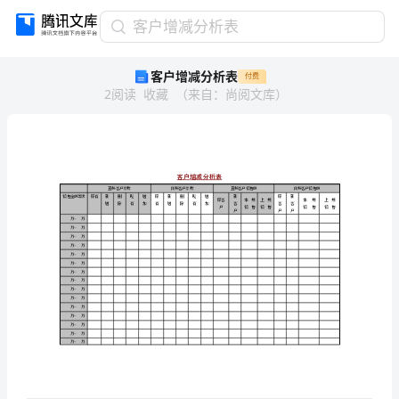
客
客户增减分析表
户
客户增减分析表
付费
增
2
阅读
收藏
（
来自
：
尚阅文库
）
减
分
析
表
呤
髛
珹
懋