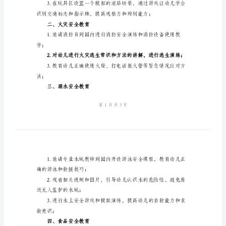
书
2024
幼
儿
园
成长。
安
一、交通安全教育
全
教
过马路等交通安全知识；
育
计
划
书