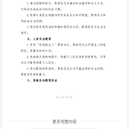
幼
儿
二、火灾安全教育
园
安
学；
全
教
育
法；
计
三、溺水安全教育
划
书
为
了
更多完整内容
保