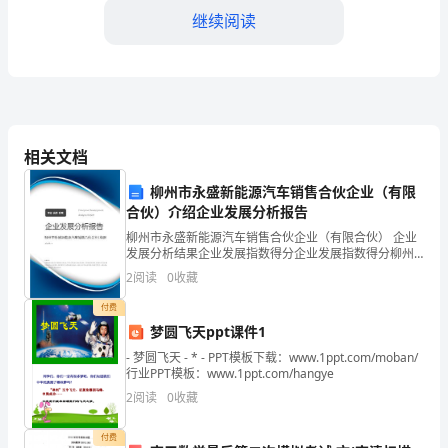
障
继续阅读
幼
儿
的
确的游泳和救援技巧；
生
相关文档
命
柳州市永盛新能源汽车销售合伙企业（有限
合伙）介绍企业发展分析报告
近无人监护的水域；
安
柳州市永盛新能源汽车销售合伙企业（有限合伙） 企业
全
发展分析结果企业发展指数得分企业发展指数得分柳州
市永盛新能源汽车销售合伙企业（有限合伙）综合得分
2
阅读
0
收藏
说明：企业发展指数根据企业规模、企业创新、企业风
和
救意识；
险、
付费
身
四、食品安全教育
梦圆飞天ppt课件1
- 梦圆飞天 - * - PPT模板下载：www.1ppt.com/moban/
心
行业PPT模板：www.1ppt.com/hangye
健
2
阅读
0
收藏
引导幼儿养成良好的饮食习惯；
康，
付费