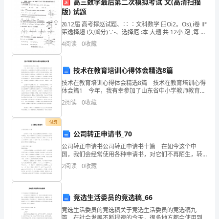
高三数学最后第二次模拟考试 文(高清扫描
我
版) 试题
别食品安全问题；
⒛12届 高考撑赵试题、∷ ∶文科数学 臼Oi2。Os),i卷 Ⅱ°
园
笫逸择趱 t矢⒃分)∵-、选择厄 :本 大题 共 12小 跑 ,每 题
5分 ,共 00分 。在奋有一项是符合题 目要求的。 “;灬
特
4
阅读
0
收藏
意识；
制
技术在教育培训心得体会精选8篇
五、人身安全教育
定
技术在教育培训心得体会精选8篇 技术在教育培训心得
体会篇1 今年，我有幸参加了山东省中小学教师教育技
2024
术能力中级培训学习。从接到通知那天到乘车去济南进
2
阅读
0
收藏
入学习，感受最深的是该学的东东真多！在两个多月
年
险性，掌握求助的方法；
付费
的
公司转正申请书_70
幼
公司转正申请书公司转正申请书十篇 在如今这个中
幼儿不随意透露个人信息；
国，我们会经常使用各种申请书，对它们不再陌生，转
儿
正申请书可以向上级表达自己的转正愿望和诉求。那么
2
阅读
0
收藏
大家知道正规的转正申请书怎么写吗？以下是小编为大
园
家整
提高自我保护能力。
安
竞选生活委员的竞选稿_66
六、其他安全教育活动
竞选生活委员的竞选稿关于竞选生活委员的竞选稿九
全
篇 在社会发展不断提速的今天，很多地方都会使用到