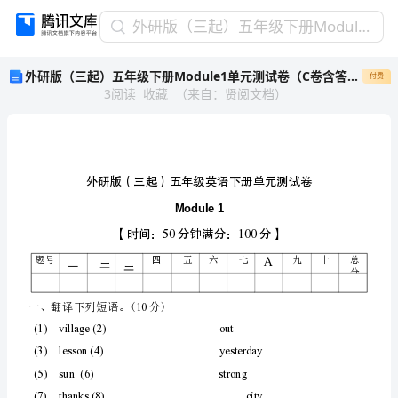
外
外研版（三起）五年级下册Module1单元测试卷（C卷含答案）
研
外研版（三起）五年级下册Module1单元测试卷（C卷含答案）
付费
版
3
阅读
收藏
（
来自
：
贤阅文档
）
（三
起）
五
年
级
下
册