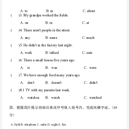
案）
外
(
)1.A.
walk
B.
take
研
(
)2.A.
park
B.
car
版
(
)3.A.
said
B.
rain
（三
起）
ball
(
)4.A.
B.
aunt
五
(
)5.A.
day
B.
may
年
三、
级
单项选
择，
英
a
(
)1.Mygrandmadidn't_
语
B
ha
A.have
下
.
d