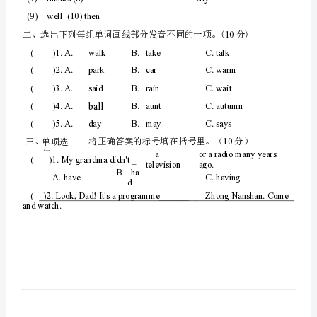
Module1
单
题号
四
五
一
元
—
一
测
10
一、翻译下列短语。(分)
试
卷
（C
卷
含
(7)
答
(9)
well(10)then