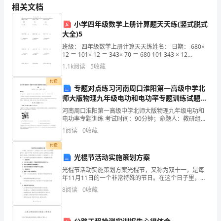
()3.Mygrandpaworkedthefiel
相关文档
分：
小学四年级数学上册计算题天天练(竖式脱式
100
大全)5
分】
班级： 四年级数学上册计算天天练姓名： 日期： 680×
12 ＝ 101× 12 ＝ 343× 70 ＝ 680 101 343 × 12
题
———— × 12———— × 70———— 1035÷45
1.1k
阅读
5
收藏
号
付费
专题对点练习河南周口淮阳第一高级中学北
—
师大版物理九年级电功和电功率专题训练试题
（解析版）
一
河南周口淮阳第一高级中学北师大版物理九年级电功和
电功率专题训练 考试时间：90分钟；命题人：教研组考
生注意：1、本卷分第I卷（选择题）和第Ⅱ卷（非选择
一
1
阅读
0
收藏
题）两部分，满分100分，考试时间90分钟2、答卷
四
付费
光棍节活动实施策划方案
五
光棍节活动实施策划方案光棍节，又称为双十一，是每
年11月11日的一个非常特殊的节日。在这个日子里，许
六
多单身人士会举办各种活动来庆祝他们的单身生活，并
8
阅读
0
收藏
通过购物和社交来度过一个愉快的节日。以下是一个关
七
于光
A