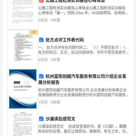
公路工程检测实训报告心得体会
九
公路工程检测实训报告心得体会公路工程检测实训报告
心得体会「篇一」回顾 20xx 年，XX站按照局、处两级组
十
织的部署，在处领导的正确领导下，在各科室的密切配
6
阅读
0
收藏
合下，牢固树立以人为本,以车为本的服务理念，细
总
付费
分
处方点评工作表代码
一、 处方点评存在问题代码二、 （1）不规范处方 ：1.
一、
处方的前记、正文、后记内容缺项，书写不规范或者字
迹难以辨认的；2.医师签名、签章不规范或者与签名、签
翻
6
阅读
0
收藏
分)
章的留样不的；3.药师未对处方进行适宜性审核
译
杭州富阳创越汽车服务有限公司介绍企业发
下
A.fieldB.telephoneC.radioD.nightE.fire
展分析报告
杭州富阳创越汽车服务有限公司 企业发展分析结果企业
列
发展指数得分企业发展指数得分杭州富阳创越汽车服务
有限公司综合得分说明：企业发展指数根据企业规模、
短
1
阅读
0
收藏
企业创新、企业风险、企业活力四个维度对企业发展情
况进
语。
沙漏读后感范文
(10
沙漏读后感范文 初读饶雪漫的书，是《沙漏》。醒醒
和米砂的友情，着实让我感动。我期待，有生之年，也
分)