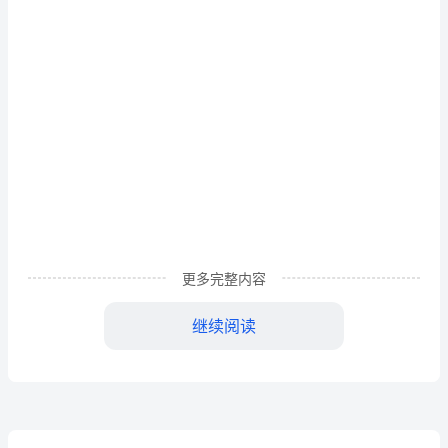
册
(
)2.Look,Dad!It'saprogramme
__
andwatch.
单
元
测
试
卷
ModuIe
1【时
更多完整内容
间：
继续阅读
50
分
钟
A.to
B.in
满