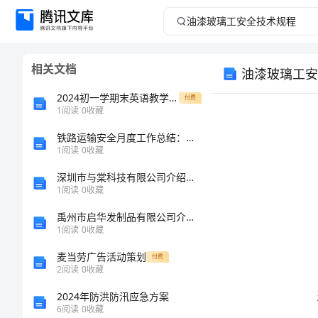
油
漆
相关文档
油漆玻璃工安
玻
2024初一学期末英语教学总结
付费
璃
1
阅读
0
收藏
铁路运输安全月度工作总结：强化应急响应能力，有效应对突发事件
工
1
阅读
0
收藏
安
深圳市与棠科技有限公司介绍企业发展分析报告
1
阅读
0
收藏
全
禹州市启华发制品有限公司介绍企业发展分析报告
1
阅读
0
收藏
技
麦当劳广告活动策划
付费
术
2
阅读
0
收藏
2024年防洪防汛应急方案
规
6
阅读
0
收藏