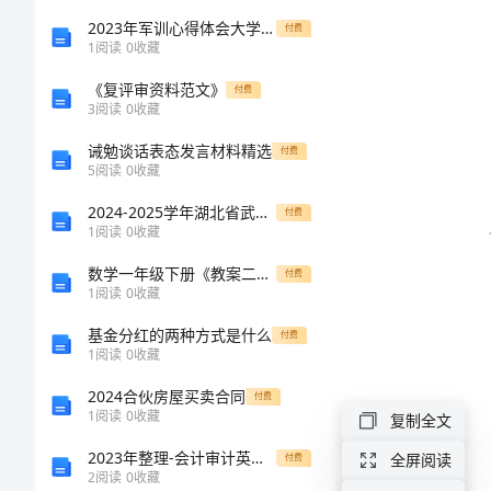
程
2023年军训心得体会大学生文章
付费
1
阅读
0
收藏
油
全。
《复评审资料范文》
付费
3
阅读
0
收藏
漆
诫勉谈话表态发言材料精选
玻
付费
5
阅读
0
收藏
区域。
璃
2024-2025学年湖北省武汉市青山区七年级上学期1月期末数学统考模拟试题含解析
付费
工
1
阅读
0
收藏
安
数学一年级下册《教案二》自我评估练习题
付费
1
阅读
0
收藏
等。
全
基金分红的两种方式是什么
付费
技
1
阅读
0
收藏
术
围环境。
2024合伙房屋买卖合同
付费
1
阅读
0
收藏
复制全文
规
2023年整理-会计审计英语词汇大全
程
全屏阅读
付费
2
阅读
0
收藏