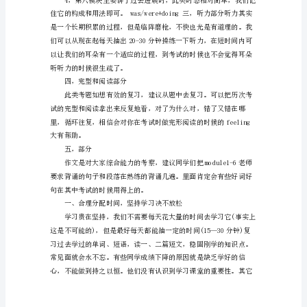
语
复
习
方
案
两
篇
一，
单
必定效果极佳。
词
部
分：