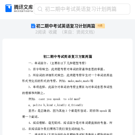
初
初二期中考试英语复习计划两篇
二
初二期中考试英语复习计划两篇
付费
期
2
阅读
收藏
（
来自
：
贤阅文档
）
中
考
试
英
语
复
习