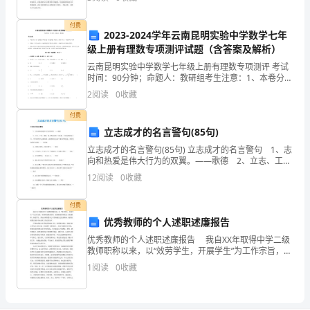
集团公司财务组织构架，明确岗位及职责。 岗
的
付费
2023-2024学年云南昆明实验中学数学七年
背
级上册有理数专项测评试题（含答案及解析）
诵
云南昆明实验中学数学七年级上册有理数专项测评 考试
时间：90分钟；命题人：教研组考生注意：1、本卷分第
和
I卷（选择题）和第Ⅱ卷（非选择题）两部分，满分100
2
阅读
0
收藏
分，考试时间90分钟2、答卷前，考生务必用0.
意
付费
立志成才的名言警句(85句)
思
立志成才的名言警句(85句) 立志成才的名言警句 1、志
的
向和热爱是伟大行为的双翼。——歌德 2、立志、工
作、成就，是人类活动的三大要素。立志是事业的大
12
阅读
0
收藏
门，工作是登堂入室的旅程。这旅程的尽头有个成功
掌
付费
握。
优秀教师的个人述职述廉报告
优秀教师的个人述职述廉报告 我自XX年取得中学二级
教师职称以来，以“效劳学生，开展学生”为工作宗旨，坚
2，
持理论联系实际，更新教育教学观念，团结教师，热爱
1
阅读
0
收藏
学生，用知识和智慧尽心尽责奉献自己的光和热，现
所
给