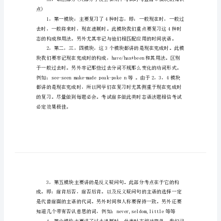
计
划
两
的理解和判断上。
篇
初
二
要一个副词。
期
中
考
试
点)
英