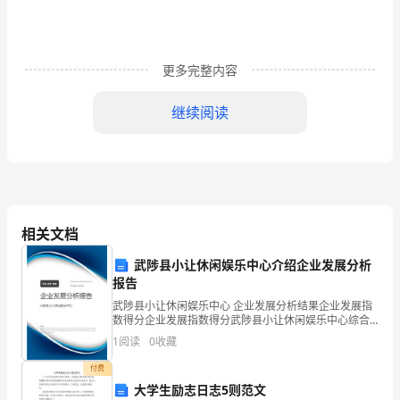
(主
要
更多完整内容
在
以
继续阅读
下
几
种
题
相关文档
型
武陟县小让休闲娱乐中心介绍企业发展分析
报告
考
武陟县小让休闲娱乐中心 企业发展分析结果企业发展指
察)
数得分企业发展指数得分武陟县小让休闲娱乐中心综合
得分说明：企业发展指数根据企业规模、企业创新、企
1
阅读
0
收藏
业风险、企业活力四个维度对企业发展情况进行评价。
该企
付费
1，
大学生励志日志5则范文