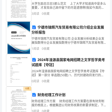
首
大学生励志日志5那么范文 上了大学才知道高中是多么
重要，才发现自己高中留下的尽是遗憾啊!我如今真的很
听听力的时候很生疏了。
懊悔当初没有听班主任的话认真读书，我自己知道在们
字
3
阅读
0
收藏
的心里我是个不守信诺的人。作为男人，这是最大的败
四，完型和阅读部分
母
宁德市锦辉汽车贸易有限公司介绍企业发展
填
分析报告
空：
宁德市锦辉汽车贸易有限公司 企业发展分析结果企业发
展指数得分企业发展指数得分宁德市锦辉汽车贸易有限
公司综合得分说明：企业发展指数根据企业规模、企业
此
1
阅读
0
收藏
创新、企业风险、企业活力四个维度对企业发展情况进
大有帮助。
行评
类
2024年湟源县国家电网招聘之文学哲学类考
五，部分
试题库【夺冠】
题
2024年湟源县国家电网招聘之文学哲学类考试题库【夺
考
冠】 第一部分 单选题(50题) 1、历代封建政府发行的官
报是（）A.小报B.邸报C.开元杂报D.报房京报【答案】：
0
阅读
0
收藏
察
B2、资本主义新闻事业把新
付费
句在其中考试的时候用得上的。
对
财务经理工作计划
单
财务经理工作方案 财务经理工作方案要在原有财务制
度的根底上，根据集团公司财务核算的新要求制定，下
词
面是的财务经理工作方案，欢迎阅读与借鉴。 1、搭建
3
阅读
0
收藏