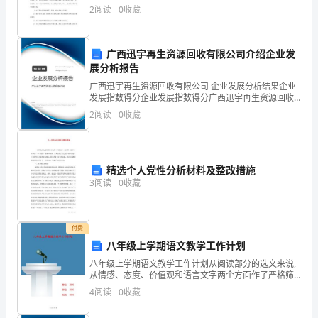
2
阅读
0
收藏
之
旅。
广西迅宇再生资源回收有限公司介绍企业发
实
展分析报告
广西迅宇再生资源回收有限公司 企业发展分析结果企业
习
发展指数得分企业发展指数得分广西迅宇再生资源回收
有限公司综合得分说明：企业发展指数根据企业规模、
2
阅读
0
收藏
律
企业创新、企业风险、企业活力四个维度对企业发展情
况进
师
是
精选个人党性分析材料及整改措施
3
阅读
0
收藏
一
个
付费
迷
八年级上学期语文教学工作计划
八年级上学期语文教学工作计划从阅读部分的选文来说,
人
从情感、态度、价值观和语言文字两个方面作了严格筛
选,新吸取了大量的名家名篇,并以整体感悟、品味语言、
的
4
阅读
0
收藏
理清思路、把握意蕴、抓住要点、发表见解为阅读能力
的