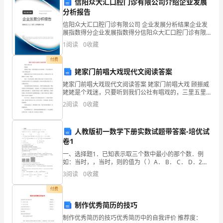
信阳众大汇口腔门诊有限公司介绍企业发展
实习生们的收获
都
分析报告
信阳众大汇口腔门诊有限公司 企业发展分析结果企业发
已
展指数得分企业发展指数得分信阳众大汇口腔门诊有限
公司综合得分说明：企业发展指数根据企业规模、企业
经
1
阅读
0
收藏
创新、企业风险、企业活力四个维度对企业发展情况进
行评
开
付费
姥家门前唱大戏现代文阅读答案
始
姥家门前唱大戏现代文阅读答案 姥家门前唱大戏 顾振威
姥姥是个戏迷，只要听到我们公社有唱戏的，三里五里
了
她去听，十里八里她也去听。 姥姥住的村庄是个只有四
2
阅读
0
收藏
百多人的
他
们
人教版初一数学下册实数试题带答案-培优试
卷1
的
总结
一、选择题1．已知表示取三个数中最小的那个数．例
如：当时，，当时，则的值为（ ）A． B． C． D．2．
实
已知: 表示不超过的最大整数，例: ，令关于的函数 (是正
3
阅读
0
收藏
整数)，例：=1，则下列结论错
习
付费
律
制作优秀简历的技巧
师
制作优秀简历的技巧优秀简历中的自我评价 推荐度：