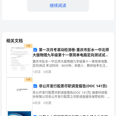
信
继续阅读
很
多
年
态。
轻
相关文档
学到了新的技能
付费
的
第一次月考滚动检测卷-重庆市彭水一中北师
大版物理九年级第十一章简单电路定向测试试题
法
（详解版）
重庆市彭水一中北师大版物理九年级第十一章简单电路
定向测试 考试时间：90分钟；命题人：教研组考生注
律
意：1、本卷分第I卷（选择题）和第Ⅱ卷（非选择题）两
1
阅读
0
收藏
部分，满分100分，考试时间90分钟2、答卷前，考
专
付费
如何准备和进行听证会。
业
非公开发行股票尽职调查报告(DOC 141页)
非公开发行股票尽职调查报告(DOC 141页) 瑞泰科技股
毕
份有限公司非公开发行股票之尽职调查报告保荐机构：
二○○九年二月目 录 TOC \o "1-2" \h \z \u HYPERLINK
业
4
阅读
0
收藏
生