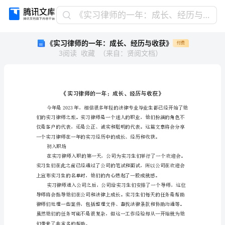
《实
《实习律师的一年：成长、经历与收获》
习
《实习律师的一年：成长、经历与收获》
付费
律
3
阅读
收藏
（
来自
：
贤阅文档
）
师
的
一
年：
成
长、
经