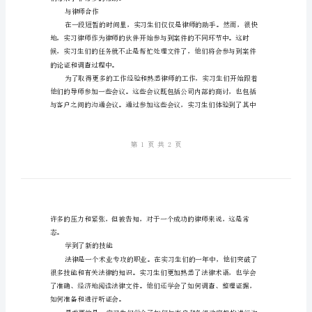
历
与
初入职场
收
获》
《实
习
律
师
的
一
们带来了非常多的帮助。
年：
与律师合作