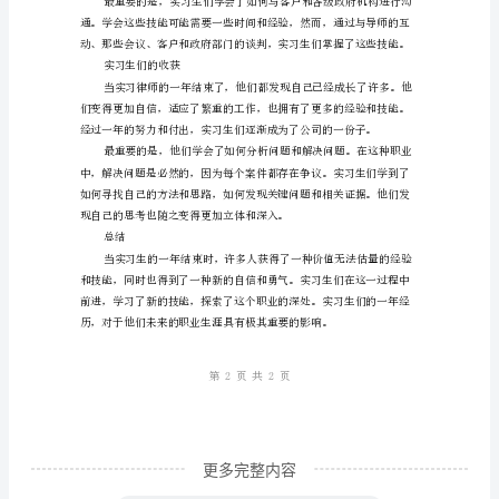
成
长、
经
历
的论证和调查过程中。
与
收
获》
今
年
是
2023
年，
更多完整内容
相