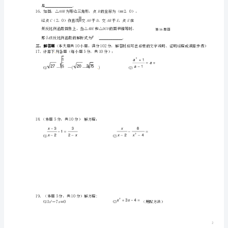
期
二、填空题
第
三
次
____条鱼．
月
°．
度
联
x
考
试
题