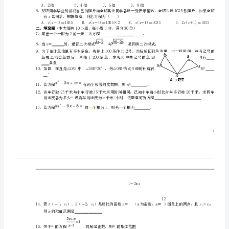
校
B
联
A
2、下列二次根式中，属于最简二次根式的是()
盟
八
3、下列运算正确的是（）
级
数
学
下
学
有名同学，根据题意，列出方程为()
x