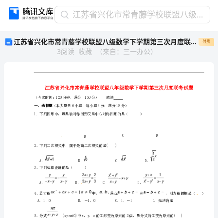
江
江苏省兴化市常青藤学校联盟八级数学下学期第三次月度联考试题
苏
江苏省兴化市常青藤学校联盟八级数学下学期第三次月度联考试题
付费
省
3
阅读
收藏
（
来自
：
三一办公
）
兴
化
市
常
青
（考试时间：120分钟，满分：150分）成绩
藤
一、选择题
学