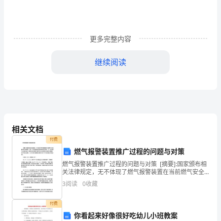
江
苏
省
更多完整内容
兴
继续阅读
化
市
常
AyBy
14
m
则的取值范围是．
青
相关文档
藤
付费
燃气报警装置推广过程的问题与对策
学
是．
燃气报警装置推广过程的问题与对策 [摘要]:国家颁布相
AOBB
关法律规定，无不体现了燃气报警装置在当前燃气安全
校
保障体系中的重要性。然而，无论是国务院安委会督导
3
阅读
0
收藏
检查还是省、市、区多次燃气安全整治检查，都发现目
联
前
ADEDCO
付费
盟
你看起来好像很好吃幼儿小班教案
那么该反比例