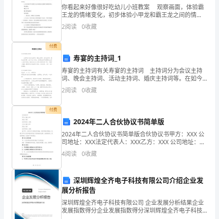
八
你看起来好像很好吃幼儿小班教案 观察画面，体验霸
三、解答题
王龙的情绪变化，初步体验小甲龙和霸王龙之间的情
17、计算下列各题（每小题5分，共10分）：
年
感，理解爱与被爱的快乐。下面是由为大家准备的，喜
2
阅读
0
收藏
欢的可以收藏一下!了解更多详情资讯，请关注!
级
付费
数
寿宴的主持词_1
寿宴的主持词有关寿宴的主持词 主持词分为会议主持
学
词、晚会主持词、活动主持词、婚庆主持词等。在如今
这个时代，各种集会的节目都通过主持人来进行串联，
下
2
阅读
0
收藏
相信大家又在为写主持词犯愁了吧！下面是小编精心整
理
学
付费
2024年二人合伙协议书简单版
期
2024年二人合伙协议书简单版合伙协议书甲方：XXX 公
18.（本题5分，共10分）解方程：
第
司地址：XXX法定代表人：XXX乙方：XXX 公司地址：
XXX法定代表人：XXX鉴于甲、乙双方为了实现合作共
4
阅读
0
收藏
三
赢，共同开展合作事业，依据《中华人民
⑴⑵
次
深圳辉煌全齐电子科技有限公司介绍企业发
展分析报告
月
深圳辉煌全齐电子科技有限公司 企业发展分析结果企业
度
发展指数得分企业发展指数得分深圳辉煌全齐电子科技
有限公司综合得分说明：企业发展指数根据企业规模、