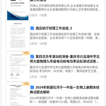
年
_____。
河南公卫环境检测检疫有限公司 企业发展分析结果企业
甘
发展指数得分企业发展指数得分河南公卫环境检测检疫
A:区分整体与部分
有限公司综合得分说明：企业发展指数根据企业规模、
肃
0
阅读
0
收藏
企业创新、企业风险、企业活力四个维度对企业发展情
B:分析与综合相结合.
况进
省
C:从普遍性中把握特殊性
酒店前厅经理工作总结_3
庆
酒店前厅经理工作总结酒店前厅经理工作总结7篇 总结
D:透过现象把握事物的本质
是指社会团体、企业单位和个人在自身的某一时期、某
阳
一项目或某些工作告一段落或者全部完成后进行回顾检
3
阅读
0
收藏
查、分析评价，从而肯定成绩，得到经验，找出差距，
镇
付费
第四次月考滚动检测卷-重庆市兴龙湖中学北
原
师大版物理九年级电功和电功率达标测试试卷
县
（详解版）
重庆市兴龙湖中学北师大版物理九年级电功和电功率达
标测试 考试时间：90分钟；命题人：教研组考生注意：
A:300
人
1、本卷分第I卷（选择题）和第Ⅱ卷（非选择题）两部
2
阅读
0
收藏
分，满分100分，考试时间90分钟2、答卷前，考生
B:500
民
付费
2024年新疆石河子一中高一生物上册期末经
C:700
法
典试题含解析
D:1000
院
2024年新疆石河子一中高一生物上册期末经典试题含解
析一、单选题（本题共10小题，每题3分，共30分）1、
下列关于细胞分化的叙述，错误的是A．细胞分化是生物