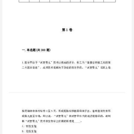
人
民
法
，
院
买！
招
聘
辅
题型
单选题
多选题
填空题
判断题
警
得分
高
频