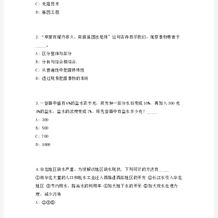
考
点
第1卷
题
库
（共
一.单选题(共300题)
500
题
含
答