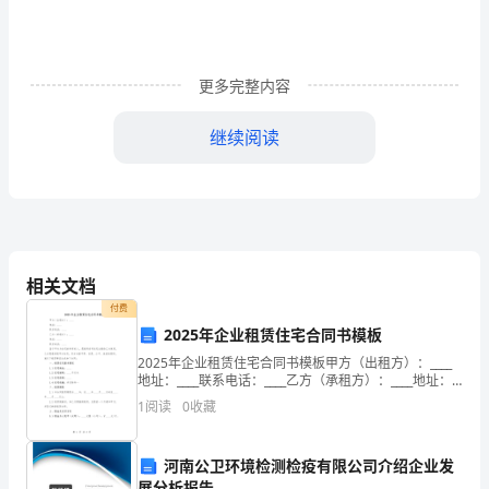
案
解
更多完整内容
析）
继续阅读
模
拟
练
A:有性生殖
相关文档
习
B:无性生殖
付费
2025年企业租赁住宅合同书模板
C:克隆技术
试
2025年企业租赁住宅合同书模板甲方（出租方）：____
D:基因工程
地址：____联系电话：____乙方（承租方）：____地址：
卷
____联系电话：____鉴于甲方为住宅的所有权人，愿意将
1
阅读
0
收藏
自有住宅出租给乙方使用，
2023
河南公卫环境检测检疫有限公司介绍企业发
展分析报告