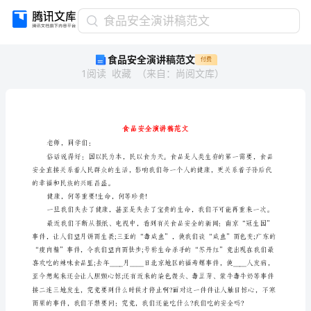
食
食品安全演讲稿范文
品
食品安全演讲稿范文
付费
安
1
阅读
收藏
（
来自
：
尚阅文库
）
全
演
讲
稿
范
文
老师，同学们：
食