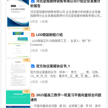
需
河北堃旭建材销售有限公司介绍企业发展分
析报告
要，
河北堃旭建材销售有限公司 企业发展分析结果企业发展
指数得分企业发展指数得分河北堃旭建材销售有限公司
食
综合得分说明：企业发展指数根据企业规模、企业创
0
阅读
0
收藏
新、企业风险、企业活力四个维度对企业发展情况进行
品
评价。
付费
安
LED倒装制程介绍
- LED倒装芯片与倒装焊工艺 - - 主讲人：徐广岁 -
全
Contents -
直
2
阅读
0
收藏
接
付费
双方协议离婚协议书_1
关
双方协议离婚协议书 样本一 男方：___，男，汉族，
系
19__年_月_日，住址：重庆市__区__路__号_幢__，身份证
号码：51________________. 女方：___，女，汉族，1
2
阅读
0
收藏
着
付费
人
2023届高三数学一轮复习平面向量综合问题
课件
民
- - 平面向量综合问题 - 册 别：必修第二册 - 学 科：高中