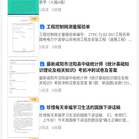
群
数学（人版A版）
5
阅读
0
收藏
众
付费
的
工程控制网测量报验单
生
工程控制网丈量报验单编号： ZTPC-TJ-02-001工程名称
国电电力宁波穿山风电场工程及安装工程（道路工程）
致国电电力宁波穿山风电场工程监理部：我单位已达成A
活，
5
阅读
0
收藏
线道路工程控制网丈量工作，请检
影
最新咸阳市泾阳县中级统计师《统计基础知
响
识理论及相关知识》考前冲刺试卷及答案
我
最新咸阳市泾阳县中级统计师《统计基础知识理论及相
关知识》考前冲刺试卷及答案 第1题：单选题(本题1分)
一国在一段时间内GNP的增长率在不断降低，但是总量
们
1
阅读
0
收藏
却在不断提高，从经济周期的角度看，该国处于的阶段
每
付费
珍惜每天幸福学习生活的国旗下讲话稿
一
珍惜每天幸福学习生活的国旗下讲话稿 们、老师们：
上午好！今天我国旗下讲话的题目是“确立正确价值标
个
准，每天”。刚刚学校对几个同学给予了处分；我们在学
2
阅读
0
收藏
期初对初三年级在期末考试中的强毅奋进生、勤学
人