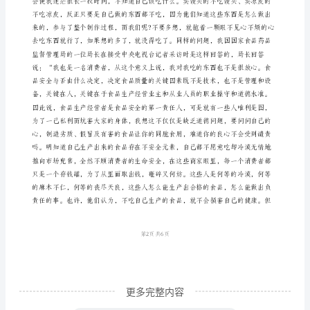
俗
话
说
得
尊敬的各位领导、各位评委、同志们，
好：
国
食品安全)
以
民
为
本，
民
以
更多完整内容
食