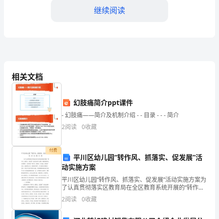
继续阅读
为
天。
食
品
相关文档
是
不开食品。
人
幻肢痛简介ppt课件
- 幻肢痛——简介及机制介绍 - - 目录 - - - 简介
类
2
阅读
0
收藏
生
越来越多的关注。“因为这些
存
付费
平川区幼儿园“转作风、抓落实、促发展”活
动实施方案
的
平川区幼儿园“转作风、抓落实、促发展”活动实施方案为
第
了认真贯彻落实区教育局在全区教育系统开展的“转作
风、抓落实、促发展”活动的安排与部署，我园积极响应
2
阅读
0
收藏
一
讲话精神，全面开展“转作风、抓落实、争先