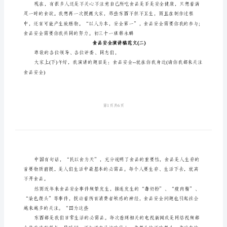
品
安
的幸福和民族的兴旺昌盛。
全
健康，何等重要!生命，何等珍贵!
演
讲
稿
范
文
老
师，
同
学
们：