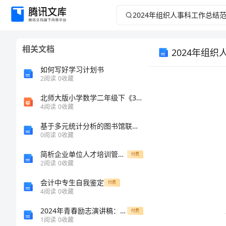
2024
年
相关文档
2024年组
组
如何写好学习计划书
织
2
阅读
0
收藏
人
北师大版小学数学二年级下《3.4比一比 》之 (3)-优质课件
4
阅读
0
收藏
事
基于多元统计分析的图书馆联盟绩效评价指标
0
阅读
0
收藏
科
简析企业单位人才培训管理存在的主要问题及措施
付费
2
阅读
0
收藏
工
工作
会计中专生自我鉴定
付费
作
4
阅读
0
收藏
2024年青春励志演讲稿：学习竞赛的经历与感受
付费
总
1
阅读
0
收藏