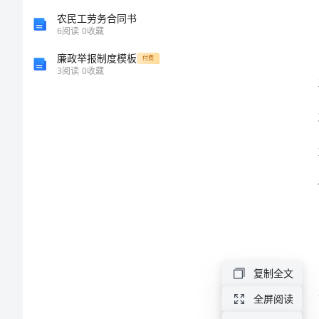
结
农民工劳务合同书
6
阅读
0
收藏
范
廉政举报制度模板
付费
3
阅读
0
收藏
文
2024
年
组
织
人
事
科
复制全文
工
全屏阅读
作