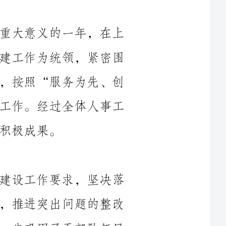
级党委政府的正确领导下，我们坚持以党建工作为统领，紧密围
绕党风廉政建设和人才队伍建设两大主线，按照“服务为先、创
新为魂”的总体要求，全面推进组织人事工作。经过全体人事工
本年度，我们深入贯彻执行党风廉政建设工作要求，坚决落
实中央八项规定精神，严查违纪违法问题，推进突出问题的整改
工作。通过坚定不移的反腐倡廉工作，进一步巩固了干部队伍风
创新是发展的动力和核心竞争力。我们积极创新人才选拔与
培养机制，采取多元化选拔的方式，严格考核，选拔了一批素质