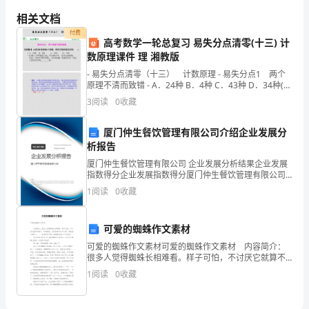
为
相关文档
付费
现
高考数学一轮总复习 易失分点清零(十三) 计
数原理课件 理 湘教版
代
- 易失分点清零（十三） 计数原理 - 易失分点1 两个
原理不清而致错 - A．24种 B．4种 C．43种 D．34种(2)
社
健康、快乐的成长和生活。
某人从甲地到乙地，
3
阅读
0
收藏
会
厦门仲生餐饮管理有限公司介绍企业发展分
中
析报告
的
厦门仲生餐饮管理有限公司 企业发展分析结果企业发展
指数得分企业发展指数得分厦门仲生餐饮管理有限公司
孩
综合得分说明：企业发展指数根据企业规模、企业创
1
阅读
0
收藏
新、企业风险、企业活力四个维度对企业发展情况进行
评价。
子，
可爱的蜘蛛作文素材
运
可爱的蜘蛛作文素材可爱的蜘蛛作文素材 内容简介：
动
很多人觉得蜘蛛长相难看。样子可怕，不讨厌它就算不
错了。可我要说，其实蜘蛛不仅不讨厌，简直是可爱极
1
阅读
0
收藏
了，... 如果觉得不错，就继续查看以下内容吧！
与