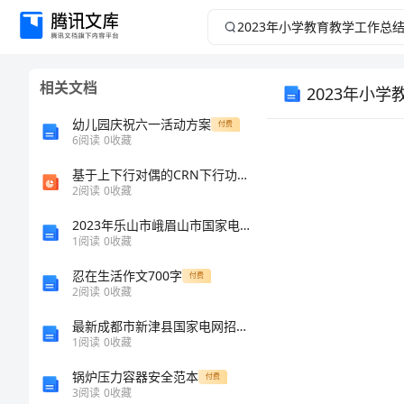
2023
年
相关文档
2023年小
小
幼儿园庆祝六一活动方案
付费
学
6
阅读
0
收藏
教
基于上下行对偶的CRN下行功率分配和波束赋形算法
2
阅读
0
收藏
育
2023年乐山市峨眉山市国家电网招聘之机械动力类考试题库学生专用
1
阅读
0
收藏
教
忍在生活作文700字
付费
2
阅读
0
收藏
学
最新成都市新津县国家电网招聘之机械动力类考试题库精品【易错题】
工
1
阅读
0
收藏
锅炉压力容器安全范本
付费
作
3
阅读
0
收藏