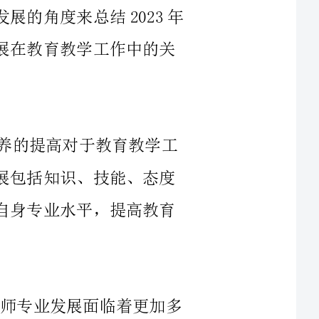
教师是教育事业的中坚力量，其专业素养的提高对于教育教学工
作的质量和效果具有重要影响。教师专业发展包括知识、技能、态度
和情感等多个层面的综合发展，是教师提升自身专业水平，提高教育
2023年，随着信息技术的高速发展，教师专业发展面临着更加多
元化的发展途径。传统的培训、学习方式逐渐向数字化转型，教师可
以通过在线课程、虚拟实验室和在线教研等方式进行专业知识的学习
和交流。此外，还可以通过参加学术研讨会、教学比赛和专业交流活