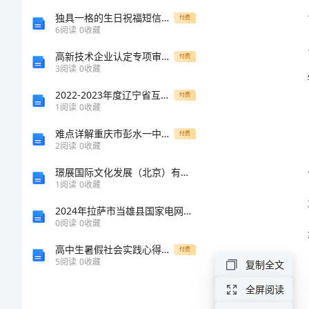
总
独具一格的生日祝福短信大全
付费
6
阅读
0
收藏
结：
高新技术企业认定专项审计中介机构有关证明事项告知承诺书.docx
付费
3
阅读
0
收藏
教
2022-2023年度辽宁省互联网营销师初级试题及答案二
付费
1
阅读
0
收藏
师
难点详解重庆市彭水一中数学七年级上册期中综合测评定向测试B卷（附答案详解）
付费
专
2
阅读
0
收藏
璟展国际文化发展（北京）有限公司介绍企业发展分析报告
业
1
阅读
0
收藏
发
2024年拉萨市当雄县国家电网招聘之机械动力类考试题库含答案（综合卷）
0
阅读
0
收藏
展
高中生暑假社会实践心得2000字
付费
5
阅读
0
收藏
复制全文
的
全屏阅读
关