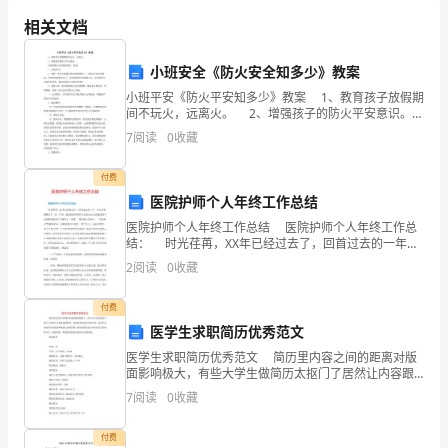
自
相关文档
我
小班安全《防火安全知多少》教案
炼自己的实践能力。
介
小班平安《防火平安知多少》教案 1、教育孩子放假期
间不玩火，远离火。 2、增强孩子的防火平安意识。
绍
可能导致火灾的物品图片、场景。 一、谈话导入。
7
阅读
0
收藏
1、老师：明天开场我们幼儿园就放
我
付费
叫
医院护师个人年终工作总结
医院护师个人年终工作总结 医院护师个人年终工作总
张
结： 时光荏苒，XX年已经过去了，回首过去的一年，
内心不禁感慨万千，在一年里，我在院领导和护士长的
三，
2
阅读
0
收藏
关心与直接领导下及同事们的关心与帮助下，本着“
来
付费
医学生求职简历优秀范文
自
医学生求职简历优秀范文 简历里内容之间的距离对版
北
面影响极大，有些大学生做简历太抠门了居然让内容跟
边框贴着，其距离就是段落里的行距，这是不行的而应
7
阅读
0
收藏
该是段落和段落之间的距离，漂亮的版面是必须具有
京。
付费