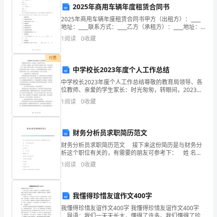
很
2025年商用车辆年度租赁合同书
高
2025年商用车辆年度租赁合同书甲方（出租方）：____
地址：____联系方式：____乙方（承租方）：____地址：
兴
____联系方式：____鉴于甲方拥有合法的商用车辆，乙方
1
阅读
0
收藏
因业务需要，愿租赁甲方车
在
付费
____
中学校长2023年度个人工作总结
年
中学校长2023年度个人工作总结尊敬的教育局领导、各
位教师、亲爱的学生家长：时光匆匆，转眼间，2023年
的学年已经接近了尾声。在过去的这一年中，我深入学
来
1
阅读
0
收藏
校各个角落，认真总结以往的工作经验，不断适应社会
到
这
财务分析员求职简历范文
财务分析员求职简历范文 接下来这份简历是与财务分
所
析这个职位有关的，有需要的朋友可参考下： 姓 名：
diyifanwen.com 性 别：女 出生年月：2-3 民 族
1
阅读
0
收藏
优
秀
我懂得珍惜友谊作文400字
的
我懂得珍惜友谊作文400字 我懂得珍惜友谊作文400字
导语：我们一天天长大，懂得了许多。我们懂得了珍