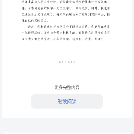
我
域。
介
绍
2024
大
学
生
更多完整内容
开
学
相处的技巧。
继续阅读
第
一
天