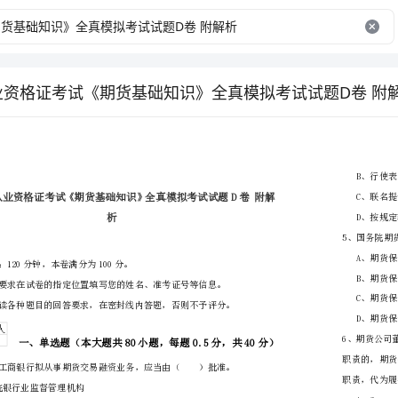
从业资格证考试《期货基础知识》全真模拟考试试题D卷 附
省
（市区）
姓名
准考证号
………
密
……….………
析
…
封
………………
考试须知：
…
线
………………
1、考试时间：120分钟，本卷满分为100分。
…
内
……..………