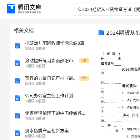
2024
期
相关文档
2024期货
货
小班幼儿配班教师学期总结8篇
从
3
阅读
0
收藏
业
滚动提升练习湖南邵阳市武冈二中物理八年级下册从粒子到宇宙同步测评试题（含详解）
付费
1
阅读
0
收藏
资
宽容的力量日记可抄（最终定稿）[修改版]
付费
6
阅读
0
收藏
格
公司办公室主任工作计划
1
阅读
0
收藏
证
儒家孝道伦理下的中国传统养老观
考
7
阅读
0
收藏
淡水鱼类产品创新方案
试
8
阅读
0
收藏