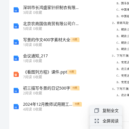
《期
深圳市长鸿盛家针织制衣有限公司介绍企业发展分析报告
3
阅读
0
收藏
货
北京农商国信商贸有限公司介绍企业发展分析报告
5
阅读
0
收藏
基
写景的作文400字素材大全
付费
1
阅读
0
收藏
础
会议通知_217
知
1
阅读
0
收藏
《看图列方程》课件.ppt
识》
付费
7
阅读
0
收藏
全
初三描写冬景的日记500字
付费
2
阅读
0
收藏
真
2024年12月教师试用期工作总结
付费
4
阅读
0
收藏
复制全文
模
全屏阅读
拟