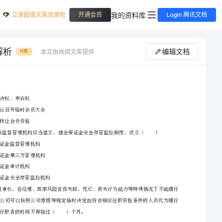
立享超值文库资源包
我的资料库
开通会员
Login 腾讯文档
解析
编辑文档
本文由尚阅文库提供
付费
B、行使表决权、申诉权
2024期货从业资格证考试《期货基础知识》全真模拟考试试题D卷附解
C、联名提议召开临时
D、按规定转让会员资格
A、期货保证金监督管理机构
B、期货保证金第三方
2、请首先按要求在试卷的指定位置填写您的姓名、准考证号等信息。