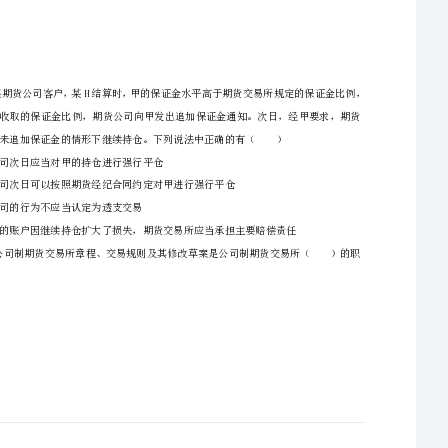
C、期货保证金审计机构
3、请仔细阅读各种题目的回答要求，在密封线内答题，否则不予评分。
一、单选题（本大题共80小题，每题0.5分，共40分）
1、如果中国工商银行拟从事期货交易融资业务，应当由（）批准。
A、2
B、3
C、6
D、12
2、首席风险官发现期货公司存在违法违规行为，应先向（）提出整改意见。
3、下列不属于国务院期货监督管理机构派出机构有权批准的期货公司的事项的是（）