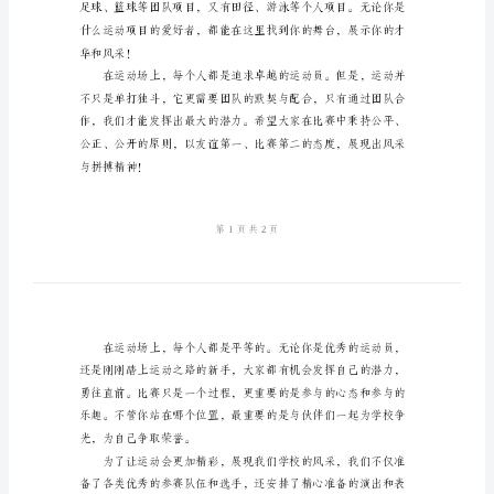
范
文
和激情的运动盛宴！
2024
年
春
季
运
动
会
主
持
词