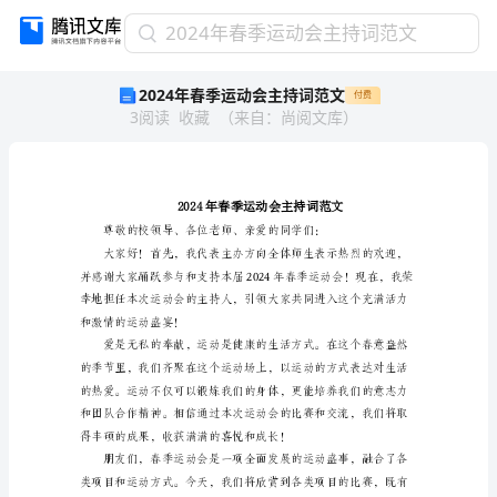
2024
2024年春季运动会主持词范文
年
2024年春季运动会主持词范文
付费
春
3
阅读
收藏
（
来自
：
尚阅文库
）
季
运
动
会
主
持
词