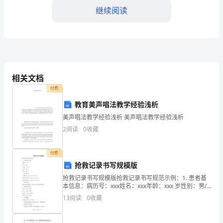
继续阅读
爱
的
同
学
相关文档
们：
付费
大
教育美声唱法教学经验浅析
家
美声唱法教学经验浅析 美声唱法教学经验浅析
光，为自己争取荣誉。
2
阅读
0
收藏
好！
首
付费
抢救记录书写规模版
先，
抢救记录书写规模版抢救记录书写规范示例：1. 患者基
我
本信息：病历号：xxx姓名：xxx年龄：xxx 岁性别：男/
女民族：xxx2. 就诊时间：入院时间：xxxx-xx-xx xx:xx抢
13
阅读
0
收藏
代
救开始时间：x
掌，给予他们最大的支持和鼓励！
表