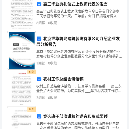
高三毕业典礼仪式上教师代表的发言
主
高三毕业典礼仪式上教师代表的发言今日是我们全部高
三同学值得牢记的一天。三年前，你们 怀揣着对将来的
办
期盼来到回中。三年来，你们披星戴月，挥洒 汗水，顶
8
阅读
0
收藏
住了新冠疫情对教学的冲击，线上线下，攻书不畏 难。
方
三
的青春注入更多阳光与活力！
向
北京世华筑兆建筑装饰有限公司介绍企业发
展分析报告
全
北京世华筑兆建筑装饰有限公司 企业发展分析结果企业
发展指数得分企业发展指数得分北京世华筑兆建筑装饰
体
有限公司综合得分说明：企业发展指数根据企业规模、
1
阅读
0
收藏
企业创新、企业风险、企业活力四个维度对企业发展情
谢！
师
况进
付费
生
农村工作总结会讲话稿
农村工作总结会讲话稿一、认真学习贯彻县委____届三次
表
全委扩大会议精神，为切实做好____年农村各项工作打好
基础 ____年____月____日，中共沐川县____届三次全委扩
3
阅读
0
收藏
示
大会议胜利召开，全会听
热
付费
竞选班干部演讲稿的语言和形式要领
烈
竞选班干部演讲稿的语言和形式要领。开场白开场白是
一次高质量演讲的关键，因为它能够给予同学们一个好