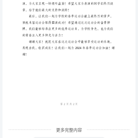
范
华和风采！
文
尊
敬
的
校
领
与拼搏精神！
导、
各
位
老
师、
更多完整内容
亲