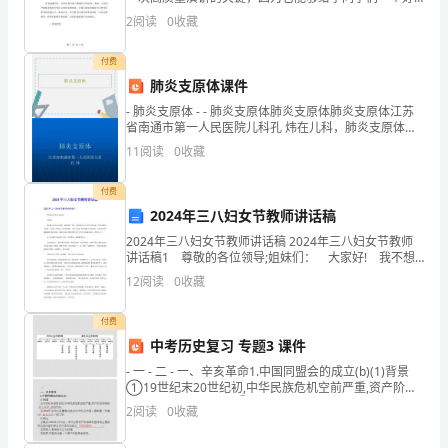
的
的第一印象。在写开场白时，应尽量使用简单、易懂的
2
阅读
0
收藏
语言，并对同学们表示感谢。另外，可以尝试一些有趣
欢
的幽默语
付费
迎，
肺炎支原体课件
并
- 肺炎支原体 - - 肺炎支原体肺炎支原体肺炎支原体江苏
省南通市第一人民医院儿科孔 炜在儿科，肺炎支原体发
感
病率较高，并且除了出现呼吸道感染外，还可能累计
11
阅读
0
收藏
谢
付费
大
2024年三八妇女节教师讲话稿
2024年三八妇女节教师讲话稿 2024年三八妇女节教师
家
讲话稿1 尊敬的各位领导;姐妹们： 大家好! 我不想
去评价功过是非，谁善谁恶。无疑，这世间的女子无论
踊
12
阅读
0
收藏
是为国为家，还是为梦想、为爱情、为信念
跃
付费
中考历史复习 专题3 课件
参
- 一 - 二 - 一、辛亥革命1.中国同盟会的成立(b)(1)背景
与
①19世纪末20世纪初,中华民族危机空前严重,资产阶级
领导的 应运而生。②18
2
阅读
0
收藏
和