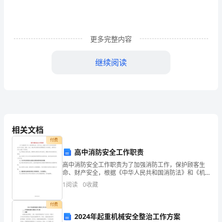
逝，
我
们
更多完整内容
的
继续阅读
工
作
又
进
相关文档
规律的生活使幼儿感到很不习惯
入
付费
高中消防安全工作职责
新
高中消防安全工作职责为了加强消防工作，保护顾客生
的
命、财产安全，根据《中华人民共和国消防法》和《机
关、团体、企业、事业单位消防安全管理规定》有关规
1
阅读
0
收藏
定，消防安全责任人履行下列职责：1、贯彻执行消防法
阶
规，保
付费
段，
2024年起重机械安全整治工作方案