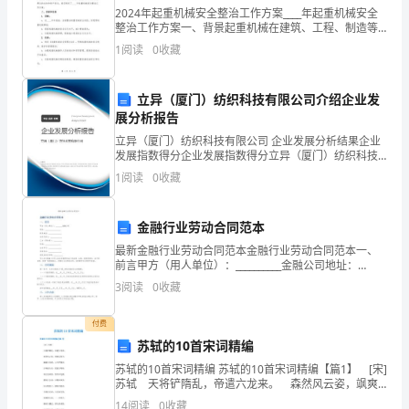
为
2024年起重机械安全整治工作方案____年起重机械安全
整治工作方案一、背景起重机械在建筑、工程、制造等
了
领域具有广泛应用，对提升工作效率和提高生产效益起
影响。
1
阅读
0
收藏
着重要作用。然而，起重机械的使用也伴随着一定的风
在
立异（厦门）纺织科技有限公司介绍企业发
工
（三）优势
展分析报告
作
立异（厦门）纺织科技有限公司 企业发展分析结果企业
发展指数得分企业发展指数得分立异（厦门）纺织科技
中
有限公司综合得分说明：企业发展指数根据企业规模、
1
阅读
0
收藏
企业创新、企业风险、企业活力四个维度对企业发展情
有
况进
金融行业劳动合同范本
更
最新金融行业劳动合同范本金融行业劳动合同范本一、
好
前言甲方（用人单位）：__________金融公司地址：
________________________联系电话：___________________
二、主要措施。
3
阅读
0
收藏
的
成
付费
苏轼的10首宋词精编
长，
苏轼的10首宋词精编 苏轼的10首宋词精编【篇1】 [宋]
苏轼 天将铲隋乱，帝遣六龙来。 森然风云姿，飒爽
来
毛骨开。 飙驰不及视，山川俨莫回。 长鸣视八表，
14
阅读
0
收藏