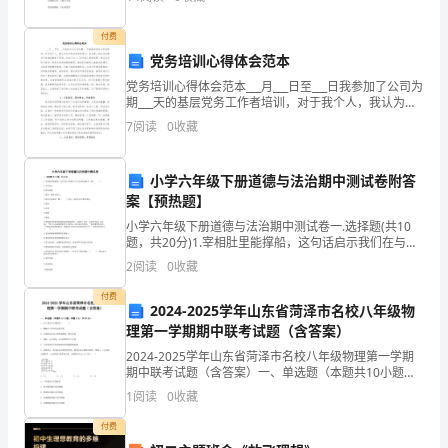
扰扰万驽骀。 秦王龙凤姿，鲁鸟不
为
付费
今
党务培训心得体会范本
后
党务培训心得体会范本___月___日至___日我参加了公司为
期___天的基层党务工作者培训，对于我个人，我认为这
的
次培训非常有意义、有必要，因为这次培训不但使我解
7
阅读
0
收藏
放了思想，打动了内心，还开阔了我的视野，
学
小学六年级下册道德与法治期中测试卷附答
习
案【预热题】
制
小学六年级下册道德与法治期中测试卷一.选择题(共10
题，共20分)1.宰相肚里能撑船，这句话启示我们在与人
定
交往的过程中，要（ ）。A.平等待人B.尊重理解C.拥有
2
阅读
0
收藏
一颗宽容的心2.我们应该拥有一颗（
一
付费
2024-2025学年山东省菏泽市名校八年级物
份
理第一学期期中联考试题（含答案）
2024-2025学年山东省菏泽市名校八年级物理第一学期
计
期中联考试题（含答案）一、单选题（本题共10小题，
每题3分，共30分）1、以下说法不正确的是（ ）A．蝙
1
阅读
0
收藏
划。
蝠在飞行时发出超声波B．大象的
付费
计