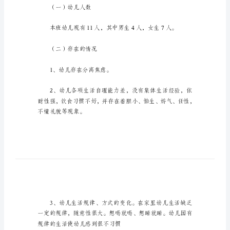
计
划
秋
期
工
作
计
秋期工作计划篇1
划
合
一、现状分析：
集
6
（一）幼儿人数
篇
时