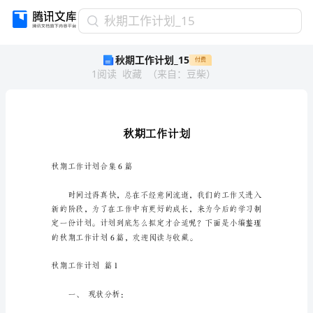
秋
秋期工作计划_15
期
秋期工作计划_15
付费
工
1
阅读
收藏
（
来自
：
豆柴
）
作
计
划
_15
秋
期
工
秋期工作计划合集6篇
作