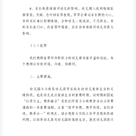
间
过
得
（二）存在的情况
真
快，
1、幼儿存在分离焦虑。
总
在
不
经
不懂礼貌等现象。
意
间
流