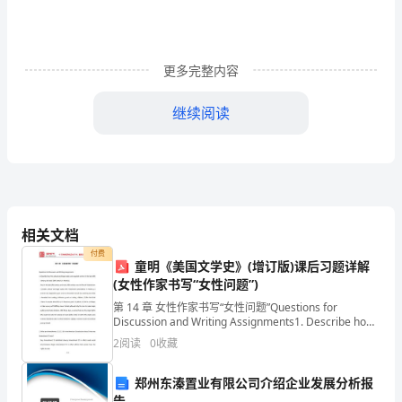
测
试
更多完整内容
试
继续阅读
卷
5、已知x＝y，则下列等式不一定成立的是（）
（含
答
相关文档
案
付费
童明《美国文学史》(增订版)课后习题详解
(女性作家书写“女性问题”)
解
第 14 章 女性作家书写“女性问题”Questions for
Discussion and Writing Assignments1. Describe how
析）
the cultural and
2
阅读
0
收藏
湖
郑州东溱置业有限公司介绍企业发展分析报
告