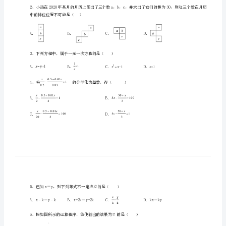
民
族
中
学
数
一、单选题（10小题，每小题2分，共计20分）
学
七
和为（）
年
级
中的排位位置不可能是（）