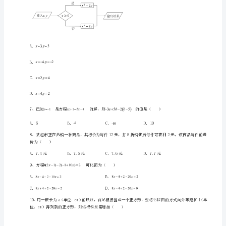
上
册
一
3、下列方程中，属于一元一次方程的是（）
元
一
次
方
A．B．
程
C．D．
综
合