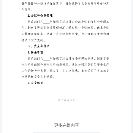
门
1.人事管理
年
终
工
作
总
2.绩效管理
结
一、
工
作
概
述
____
更多完整内容