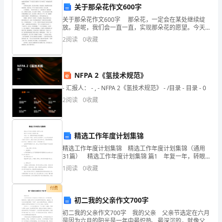
2.会议和会务管理
一
关于那朵花作文600字
关于那朵花作文600字 那朵花，一定会在某处继续绽
年，
放。是呢，我们会一直一直，实现那朵花的愿望。今天
就为大家提供了关于那朵花，希望能给您带来帮助。
2
阅读
0
收藏
各
记得在幼儿园时，那天阳光明媚，春意盎然，到处都
项
NFPA 2《氢技术规范》
工
提供了有力支持。
- 汇报人： - , - NFPA 2《氢技术规范》 - /目录 - 目录 - 0
作
五、安全与保卫
2
阅读
0
收藏
在
1.安全管理
党
精选工作年度计划集锦
的
精选工作年度计划集锦 精选工作年度计划集锦（通用
31篇） 精选工作年度计划集锦 篇1 年复一年，转眼
政
间即将掀开新的篇章。 在过去的一年里，全体员工在
1
阅读
0
收藏
领导下，在公司各相关部门的有力支持下，
策
付费
全意识和安全文化建设。
引
初二我的父亲作文700字
2.安全保卫
初二我的父亲作文700字 我的父亲 父亲节选定在六月
领
是因为六月的阳光是一年中最炽热、最深沉的，就像父