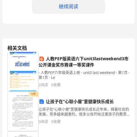
年
继续阅读
是
公
司
行
相关文档
动力和对公司发展的认同感。
政
人教PEP版英语六下unit3lastweekend3市
公开课金奖市赛课一等奖课件
四、行政服务
部
- 人教PEP六年级英语上册 - unit3 last weekend - 第1页 -
门
1.办公设备管理
第1页 - Le
2
阅读
0
收藏
发
付费
展
让孩子在“心联小屋”里健康快乐成长
的
让孩子在“心联小屋”里健康快乐成长近年来，随着社会的
发展，竞争越来越激烈，很多父母开始注重孩子的教育
关
问题。为了让孩子拥有更好的未来，他们不断地寻找最
0
阅读
0
收藏
好的教育资源和方法。其中，一个备受家长们青睐的教
作效率。
育机
键