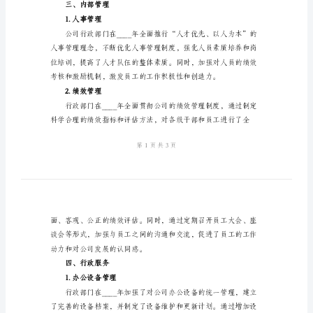
工
作
总
结
二、组织协调
2024
年
公
司
行
的合作和协调也更加紧密。
政
三、内部管理
部