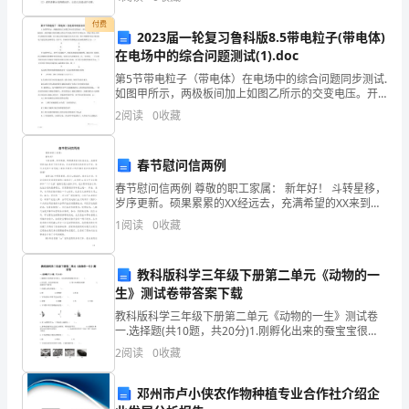
点：学习跨跳动作。助跑自然，跨伸有力，落地后不停
勤
顿
付费
2023届一轮复习鲁科版8.5带电粒子(带电体)
劳，
在电场中的综合问题测试(1).doc
收
第5节带电粒子（带电体）在电场中的综合问题同步测试.
如图甲所示，两极板间加上如图乙所示的交变电压。开
获
始时A板的电势 比B板高，此时两板中间原来静止的电子
2
阅读
0
收藏
在电场力作用下开始运动。设电子在运 动中不与极板
的
不一样。（均选填“音调”、“
春节慰问信两例
是
春节慰问信两例 尊敬的职工家属： 新年好！ 斗转星移，
夜
愉
、仲秋的
岁序更新。硕果累累的XX经远去，充满希望的XX来到了
14
我们身边，在这举国欢庆的美好日子里，我们全处职工
1
阅读
0
收藏
沙沙
来阵阵树叶的
向您献上新年里最衷心的祝福并致以最诚挚的感谢
悦。
佛
美
夜
斑，仿
在大地上撒了一地碎银在这
好的
这
教科版科学三年级下册第二单元《动物的一
沙沙
⑴树叶的
生》测试卷带答案下载
份
教科版科学三年级下册第二单元《动物的一生》测试卷
的。
试
一.选择题(共10题，共20分)1.刚孵化出来的蚕宝宝很
小，适宜采用的观察方法是（ ）。A.用毛笔、羽毛轻取
2
阅读
0
收藏
轻放 B.用小木棒拨动观
卷
现象在物理学
邓州市卢小侠农作物种植专业合作社介绍企
将