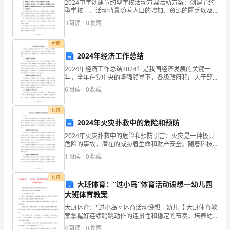
项是．声音是因为物体的振动产生的．光在任
经
2024中学创建节约型学校活动方案活动方案：创建节约
型学校一、活动背景随着人口的增加、资源的匮乏以及
镜
．凸面
环境的恶化，节约型学校的创建变得越来越重要。作为
过
3
阅读
0
收藏
一所中学，我们应该发起并组织一系列活动，旨在鼓励
是正立的
师生
去。
付费
2024年经济工作总结
逝
2024年经济工作总结2024年是我国经济发展的关键一
去
年，全年在党中央的坚强领导下，各级政府和广大干部
群众通力合作，克服了疫情等一系列困难和挑战，取得
6
阅读
0
收藏
的
了显著的成绩。以下是对2024年经济工作的总结。一
是
付费
伸
变钢尺
2024年火灾扑救中的危险和预防
岁
2024年火灾扑救中的危险和预防引言：火灾是一种极其
危险的事故，潜在的威胁着生命和财产安全。随着科技
月，
的不断进步和社会的快速发展，我们在火灾扑救中面临
1
阅读
0
收藏
着新的危险和挑战。本文旨在探讨2024年火灾扑救中的
播
付费
下
大班体育：“过小岛”体育活动设想—幼儿园
大班体育教案
的
大班体育：''过小岛〃体育活动设想一幼儿【 大班体育教
案掌握好连续跨跳动作的连贯性和稳定的节奏。培养幼
是
儿的竞争意识和合作精神。四、活动的重点、难点重
4
阅读
0
收藏