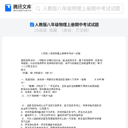
人
人教版八年级物理上册期中考试试题
教
人教版八年级物理上册期中考试试题
版
25
阅读
收藏
（
来自
：
万文网
）
八
年
级
物
理
上
册