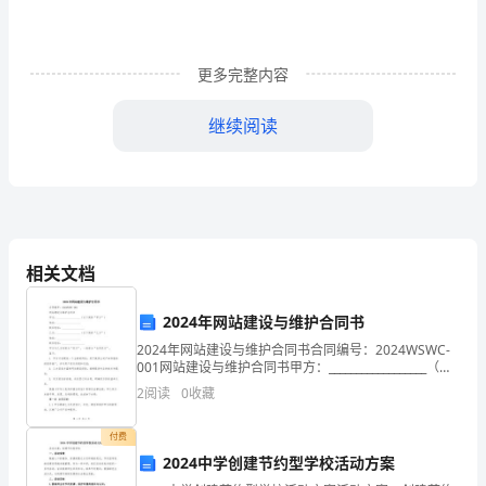
亲
、玲玲在书斋里记单词，妈妈在客堂里看电视剧，为了不受电视声音的影
7
爱
较
合
玲采纳以下方法中
为适
的
更多完整内容
减
．把电视关掉．
AB
同
继续阅读
学
例
、以下各案
9
们，
镜
相机用滤
B
一
转
遥控器用来控制电视机的音量和
相关文档
瞬
2024年网站建设与维护合同书
半
11
2024年网站建设与维护合同书合同编号：2024WSWC-
001网站建设与维护合同书甲方：__________________（以
学
下简称“甲方”）地址：__________________联系电话：_
2
阅读
0
收藏
期
付费
已
12
2024中学创建节约型学校活动方案