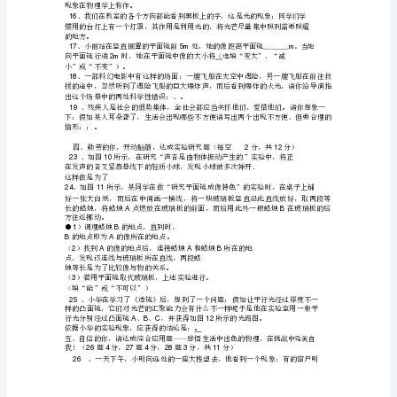
他
他
那是妈妈在喊
，
级
响
频
．音调．
度．音色．
物
2
理
上
册
3
期
中
考
试
5
一
是下边的
试
AB
题