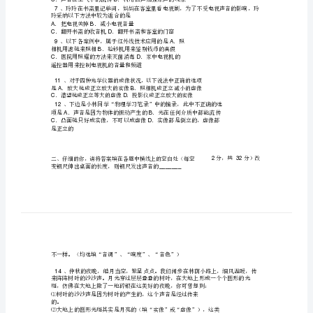
期
中
人教
考
试
转
亲爱的同学们，一
是愉悦。这份试卷将带你走进知识的乐园，请尽兴采摘
试
一二三四五总分
题
得
分
人
教
版
一、聪慧的你，请选择一项最切
分）
八
、“鹏鹏，该吃饭了！”听见声音，正在造作业的鹏鹏不用仰头看就知
年
1