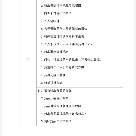
章
医
疗
质
量
安
全
管
理
Pre
与
持
续
改