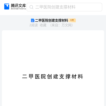
二
二甲医院创建支撑材料
甲
二甲医院创建支撑材料
付费
医
2
阅读
收藏
（
来自
：
万文网
）
院
创
建
支
撑
材
料