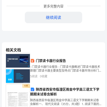
进
更多完整内容
标
继续阅读
准
条
款
标准条款
资
相关文档
料
目
门禁读卡器行业报告
- 门禁读卡器行业报告 - 门禁读卡器概述门禁读卡器技术
录
C1.药品调剂管理制度
原理门禁读卡器主要类型及特点门禁读卡器市场分析门
禁读卡器行业挑战与机遇门禁读卡器行业前景展望
落
5
阅读
0
收藏
实
付费
陕西省西安市临潼区雨金中学高三语文下学
3.四查十对操作流程图
药
期期末试卷含解析
陕西省西安市临潼区雨金中学高三语文下学期期末试卷
品
4.处方复印件
含解析一、 现代文阅读（35分，共3题）1. 阅读下面的