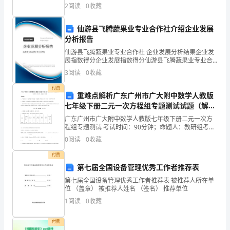
文字，完成下面小题。腊梅花侯文秀母亲生我的时候，
调
2
阅读
0
收藏
窗外腊梅盛开。耗尽最后一丝力气的母亲，以微弱的声
剂
仙游县飞腾蔬果业专业合作社介绍企业发展
分析报告
制
仙游县飞腾蔬果业专业合作社 企业发展分析结果企业发
度，
展指数得分企业发展指数得分仙游县飞腾蔬果业专业合
作社综合得分说明：企业发展指数根据企业规模、企业
3
阅读
0
收藏
遵
创新、企业风险、企业活力四个维度对企业发展情况进
8.药品退药管理规定
行评
付费
守
重难点解析广东广州市广大附中数学人教版
七年级下册二元一次方程组专题测试试题（解析
6
药
卷）
广东广州市广大附中数学人教版七年级下册二元一次方
程组专题测试 考试时间：90分钟；命题人：教研组考生
品
注意：1、本卷分第I卷（选择题）和第Ⅱ卷（非选择题）
0
阅读
0
收藏
两部分，满分100分，考试时间90分钟2、答卷前
调
付费
11.药房交接班制度
剂
第七届全国设备管理优秀工作者推荐表
第七届全国设备管理优秀工作者推荐表 被推荐人所在单
12.药剂科排班表
操
位 （盖章） 被推荐人姓名 （签名） 推荐单位
1
阅读
0
收藏
作
B1.避免药品分装的措施
规
付费
2.药品分装操作规程