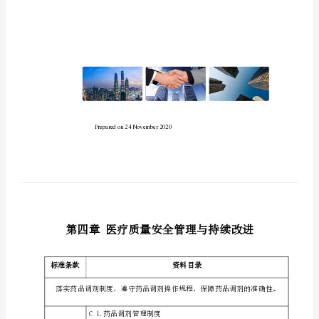
二
甲
医
院
创
建
支
撑
材
料
第
四