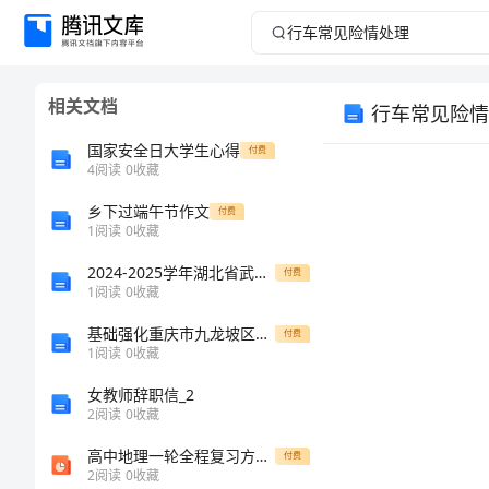
行
车
相关文档
行车常见险情
常
国家安全日大学生心得
付费
见
4
阅读
0
收藏
乡下过端午节作文
险
付费
1
阅读
0
收藏
情
2024-2025学年湖北省武汉外国语学校高一生物下学期期末教学质量检测试题含解析
付费
1
阅读
0
收藏
处
基础强化重庆市九龙坡区数学人教版七年级下册二元一次方程组必考点解析试卷（含答案详解）
付费
1
阅读
0
收藏
理
女教师辞职信_2
行
2
阅读
0
收藏
车
高中地理一轮全程复习方略（教师用书）旅游资源 （共43张PPT）
付费
2
阅读
0
收藏