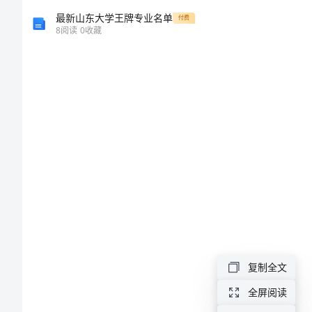
常
最新山东大学王牌专业名单
付费
见
8
阅读
0
收藏
险
情
处
理
行
车
中
常
见
复制全文
的
撞；
全屏阅读
险