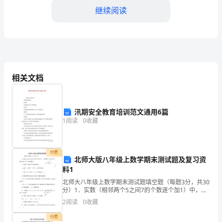
继续阅读
是
学
会
销
相关文档
售
自
汛期安全教育培训范文通用6篇
己，
1
阅读
0
收藏
下
面
付费
北师大版八年级上数学期末测试题及复习资
料1
一
北师大八年级上数学期末测试题填空题（每题3分，共30
起
分）1．实数（相邻两个5之间7的个数逐个加1）中，是
无理数有；2．如右图，数轴上点A表示的数是；3．=，
2
阅读
0
收藏
去
±=，=，的平方根是；4．写出二元一次方程的
付费