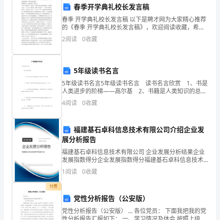
阅
春季开学典礼校长发言稿
读
来的价值。
春季 开学典礼校长发言稿 以下是聘才网为大家精心推荐
的《春季 开学典礼校长发言稿》，欢迎阅读收藏，希望
一
对您有所帮助。 尊敬的领导，亲爱的老师、同学们： 在
2
阅读
0
收藏
这三月的晨风中，我们再一次聚会在我们可爱的校园
些
激
5年级读书名言
5年级读书名言5年级读书名言 读书名言欣赏 1、书是
励
人类进步的阶梯——高尔基 2、书籍是人类知识的总统
——莎士比亚 3、人
销
4
阅读
0
收藏
售
福建基石卓科信息技术有限公司介绍企业发
的
展分析报告
福建基石卓科信息技术有限公司 企业发展分析结果企业
口
发展指数得分企业发展指数得分福建基石卓科信息技术
有限公司综合得分说明：企业发展指数根据企业规模、
号
1
阅读
0
收藏
企业创新、企业风险、企业活力四个维度对企业发展情
况进
付费
大
党性分析报告（公安版）
全
党性分析报告（公安版） ... 各位党员： 下面我把我的党
性分析报告汇报如下： 一、学习情况及体会 按照上级统