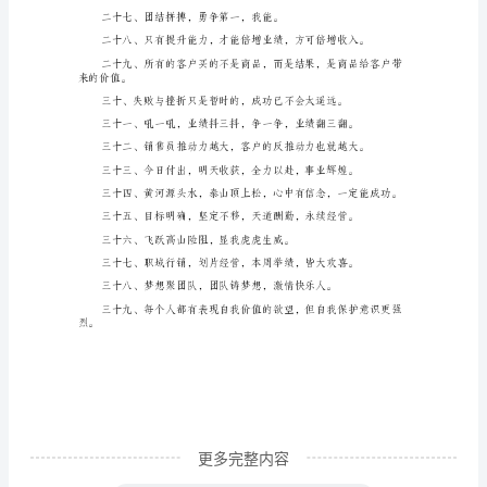
不
十三、双牛并进，必压群雄。
仅
要
学
十五、团结一致，再创佳绩。
会
销
售
产
品
更
重
要
更多完整内容
的