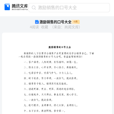
激
激励销售的口号大全
励
激励销售的口号大全
付费
销
4
阅读
收藏
（
来自
：
尚阅文库
）
售
的
口
号
大
全
激