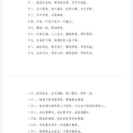
励
销
售
的
口
号
大
全
做
八、一鼓作气，挑战佳绩。
销
售
的
人