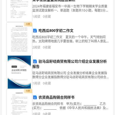
别
2024年福建省福安市一中高一生物下学期期末学业质量
监测试题含解析一、单选题（本题共10小题，每题3分，
人
共30分）1、下列关于氨基酸和蛋白质的叙述，错误的是
1
阅读
0
收藏
和活泼开朗的性格
（ ）A．酪氨酸几乎不溶于水，而精氨酸易溶
的
付费
感
吃西瓜800字初二作文
吃西瓜800字初二作文 夏天的一个中午，天气特别闷
觉，
热，太阳烤得地面几乎要冒烟，树上的知了叫得人意乱
心烦。唉!这时能吃上块西瓜，那该多好啊!以下是小编为
就
2
阅读
0
收藏
大家整理的吃西瓜800字初二作文，希望你们喜欢。
要
驻马店耔峣商贸有限公司介绍企业发展分析
理健康方面的知识非常必要。
读
报告
驻马店耔峣商贸有限公司 企业发展分析结果企业发展指
出
数得分企业发展指数得分驻马店耔峣商贸有限公司综合
得分说明：企业发展指数根据企业规模、企业创新、企
别
1
阅读
0
收藏
业风险、企业活力四个维度对企业发展情况进行评价。
的条件，心理活动本质就是一
该企
人
付费
农资商品购销合同样书
的
农资商品购销合同样书 甲方(卖方)：__________ 乙方
(买方)：__________ 依据《中华人民共和国民法典》及
感
《中华人民共和国产品质量法》等相关法律的规定，甲
2
阅读
0
收藏