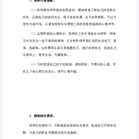
心
理
健
要读出别人的感觉。
康
讲
座
心
得
体
会
心
1、保持心理健康。
理