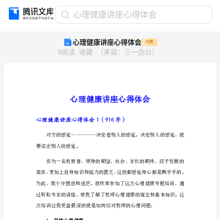
心
心理健康讲座心得体会
理
心理健康讲座心得体会
付费
健
9
阅读
收藏
（
来自
：
三一办公
）
康
讲
座
心
得
体
会