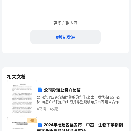
感
觉
—————
更多完整内容
决
继续阅读
定
2．提高综合素质。
着
别
人
相关文档
的
公司办理业务介绍信
感
3、保持乐观的心态和幽默的情绪
公司办理业务介绍信尊敬的先生/女士：我代表[公司名
称]向您介绍我们的业务并希望能够与贵公司建立合作关
觉。
系。我公司是一家专注于提供高品质产品和卓越服务的
4
阅读
0
收藏
企业。自成立以来，我们以专业、高效和创新的精神赢
决
得了
付费
定
2024年福建省福安市一中高一生物下学期期
末学业质量监测试题含解析