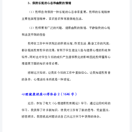
健
康
讲
座
心
得
体
会
乐观向上，善待生活，充满激情。
1（916
字）
对
方
的