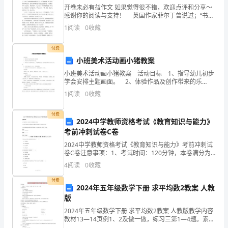
开卷未必有益作文 如果觉得很不错，欢迎点评和分享～
课
、因式分解法的概念
1
感谢你的阅读与支持！ 英国作家菲尔丁曾说过；“书也
像朋友，可能会把你戕害。”读书固然有好处，可是如果
可
1
阅读
0
收藏
、典例讲解
一切书皆读，认为书读得越多越好，不顾内容，不理
2
能
付费
（提公因式法）
X(x-2)+x-2
小班美术活动画小猪教案
成
（完全平方公式）
3x2+6x+3
小班美术活动画小猪教案 活动目标 1、指导幼儿初步
为
学会安排主题画面。 2、体验作品及创作带来的乐
趣。 3、培养幼儿动手操作的能力，并能根据所观察到
（十字相乘法）
X2-x-56
1
阅读
0
收藏
成
得现象大胆地在同伴之间交流。 4、让
、课堂练习
3
功
付费
2024中学教师资格考试《教育知识与能力》
考前冲刺试卷C卷
课本习题１
的
2024中学教师资格考试《教育知识与能力》考前冲刺试
经
配套练习《名校课堂》
1
卷C卷注意事项：1、考试时间：120分钟，本卷满分为
150分。 2、请首先按要求在试卷的指定位置填写您的姓
4
阅读
0
收藏
验，
名、准考证号等信息。 3、请仔细阅读各种题
、作业
4
付费
也
2024年五年级数学下册 求平均数2教案 人教
习题１，第一第二第三题
版
有
2024年五年级数学下册 求平均数2教案 人教版教学内容
教材13—14页例1、2及做一做，练习三第1—4题。素质
可
教育目标(一)知识教学点1.进一步理解求平均数的意义。