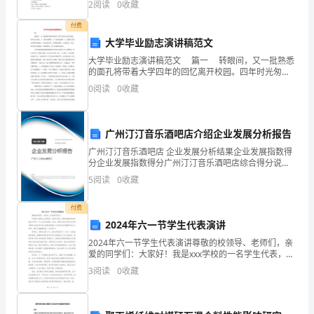
2
阅读
0
收藏
2.学会稍复杂的平均数方法。(二)
能
付费
成
大学毕业励志演讲稿范文
程中收获更多。谢谢。
大学毕业励志演讲稿范文 篇一 转眼间，又一批熟悉
为
的面孔将带着大学四年的回忆离开校园。四年时光匆
匆，大一的青涩懵懂，大二的奋起拼搏，大三的勤学苦
0
阅读
0
收藏
失
练似乎都还在眼前，还未好好享受，却要轻
败
广州汀汀音乐酒吧店介绍企业发展分析报告
的
广州汀汀音乐酒吧店 企业发展分析结果企业发展指数得
分企业发展指数得分广州汀汀音乐酒吧店综合得分说
教
明：企业发展指数根据企业规模、企业创新、企业风
5
阅读
0
收藏
险、企业活力四个维度对企业发展情况进行评价。该企
训。
业的综合
付费
教
2024年六一节学生代表演讲
师
2024年六一节学生代表演讲尊敬的校领导、老师们，亲
爱的同学们：大家好！我是xxx学校的一名学生代表，很
将
荣幸能有机会在2024年的六一节上给大家致辞。首先，
3
阅读
0
收藏
我想代表全体学生向所有辛勤付出的老师们表示感
教