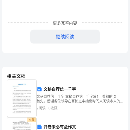
思
内
更多完整内容
容，
才
继续阅读
能
、典例讲解。
3
增
、课堂练习。
4
加
、课后作业。
5
教
相关文档
例如：《因式分解法》解一元二次方程
-----
学
文秘自荐信一千字
我的设计思路是：首先复习了因式分解的方法：
智
文秘自荐信一千字 文秘自荐信一千字篇1 尊敬的_X：
首先，感谢各位领导在百忙之中抽出时间来阅读本人的
提问：我们学过那些因式分解的方法？
慧。
自荐书。我是_师专中文系文秘专业大三学生潘娟。毕业
2
阅读
0
收藏
将至，一个新的开始已经来临。等待着我继续努力
生：①提公因式法、②公式法、③十字相乘法
一
付费
堂
引入课题《因式分解法解一元二次方程》
----
开卷未必有益作文