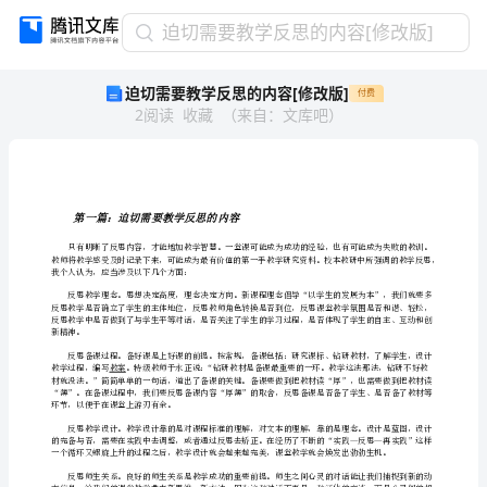
迫
迫切需要教学反思的内容[修改版]
切
迫切需要教学反思的内容[修改版]
付费
需
2
阅读
收藏
（
来自
：
文库吧
）
要
教
学
反
思
第一篇：迫切需要教学反思的内容
的
内