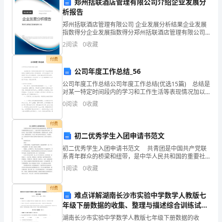
全
郑州括联酒店管理有限公司介绍企业发展分
析报告
生
郑州括联酒店管理有限公司 企业发展分析结果企业发展
指数得分企业发展指数得分郑州括联酒店管理有限公司
产
综合得分说明：企业发展指数根据企业规模、企业创
2
阅读
0
收藏
新、企业风险、企业活力四个维度对企业发展情况进行
责
评价。
付费
任
公司年度工作总结_56
公司年度工作总结公司年度工作总结(优选15篇) 总结是
制
对某一特定时间段内的学习和工作生活等表现情况加以
回顾和分析的一种书面材料，它可以给我们下一阶段的
中
0
阅读
0
收藏
学习和工作生活做指导，让我们抽出时间写写总结
负
付费
初二优秀学生入团申请书范文
有
初二优秀学生入团申请书范文 共青团是中国共产党联
以
系青年群众的桥梁和纽带，是中华人民共和国的重要社
会支柱之一，也是中国共产党的助手和后备军。由此可
1
阅读
0
收藏
见，参加共青团是一件很神圣的事情，需要我们认真、
下
负责
付费
责
难点详解湖南长沙市实验中学数学人教版七
年级下册数据的收集、整理与描述综合训练试卷
任：
（附答案详解）
湖南长沙市实验中学数学人教版七年级下册数据的收