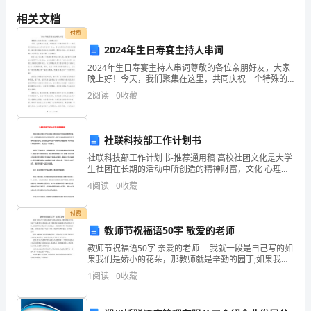
生
相关文档
产
付费
责
2024年生日寿宴主持人串词
演练等工作；
任
2024年生日寿宴主持人串词尊敬的各位亲朋好友，大家
晚上好！今天，我们聚集在这里，共同庆祝一个特殊的
日子——亲爱的XXX先生/女士的X岁生日！首先，请允许
制
2
阅读
0
收藏
我代表所有到场的嘉宾，致以最诚挚的祝福和良好的
教育；
电
社联科技部工作计划书
工
社联科技部工作计划书-推荐通用稿 高校社团文化是大学
班
生社团在长期的活动中所创造的精神财富，文化 心理氛
围的活动形式和物质形态，是大学生社团的物质财富与
4
阅读
0
收藏
长
精神财富的总和。而高校社团不仅是一些有共同
在
付费
教师节祝福语50字 敬爱的老师
岗
教师节祝福语50字 亲爱的老师 我就一段是自己写的如
果我们是娇小的花朵，那教师就是辛勤的园丁;如果我们
位
是柔弱的小草，那教师就是能够遮风挡雨的参天大树。
1
阅读
0
收藏
感谢教师们对我们多年来的栽培，感谢教师们不辞辛
安