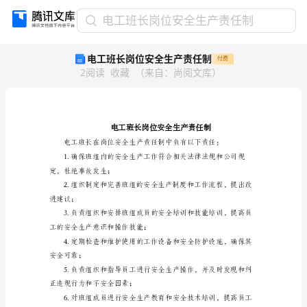
电
电工班长岗位安全生产责任制
工
电工班长岗位安全生产责任制
付费
班
2
阅读
收藏
（
来自
：
尚阅文库
）
长
岗
位
安
全
生
产