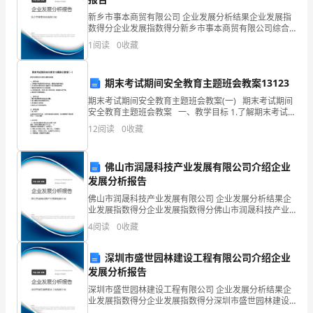
知：
新乡市事本商贸有限公司 企业发展分析结果企业发展指
数得分企业发展指数得分新乡市事本商贸有限公司综合
4、关于共犯，下列哪一选项是错误的？（）
1、
得分说明：企业发展指数根据企业规模、企业创新、企
1
阅读
0
收藏
业风险、企业活力四个维度对企业发展情况进行评价。
该企
考
期末考试期间安全教育主题班会教案13123
试
期末考试期间安全教育主题班会教案(一) 期末考试期间
时
安全教育主题班会教案 一、教学目标 1.了解期末考试期
C、指使证人作伪证的，属于实行犯
间的安全知识，增强自我保护意识； 2.认识到考试期间
12
阅读
0
收藏
的身心健康对于考试成绩的影响； 3.掌
间：
D、实行犯可能是胁从犯
180
佛山市润晟科技产业发展有限公司介绍企业
发展分析报告
分
5、不动产登记机构登记的信息应当纳入（）
佛山市润晟科技产业发展有限公司 企业发展分析结果企
钟，
业发展指数得分企业发展指数得分佛山市润晟科技产业
A、公民个人人事档案
发展有限公司综合得分说明：企业发展指数根据企业规
4
阅读
0
收藏
本
模、企业创新、企业风险、企业活力四个维度对企业发
展情
B、公民个人信用档案
卷
深圳市盛世园林建设工程有限公司介绍企业
发展分析报告
C、不动产登记信息管理基础平台
满
深圳市盛世园林建设工程有限公司 企业发展分析结果企
业发展指数得分企业发展指数得分深圳市盛世园林建设
分
D、地区城市规划档案
工程有限公司综合得分说明：企业发展指数根据企业规