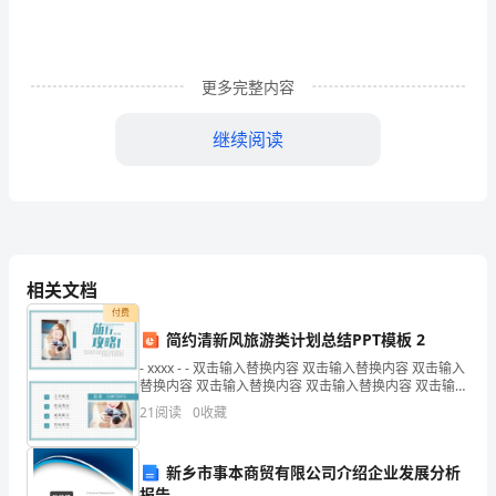
一）
考
更多完整内容
前
检
继续阅读
测
试
卷
附
相关文档
是正确的？（）
付费
答
简约清新风旅游类计划总结PPT模板 2
A、构成故意杀人罪
案
- xxxx - - 双击输入替换内容 双击输入替换内容 双击输入
替换内容 双击输入替换内容 双击输入替换内容 双击输入
B、构成过失致人死亡罪
考
替换内容双击输入替换内容 双击输入
21
阅读
0
收藏
试
C、构成故意伤害罪
新乡市事本商贸有限公司介绍企业发展分析
须
D、属于意外事件
报告