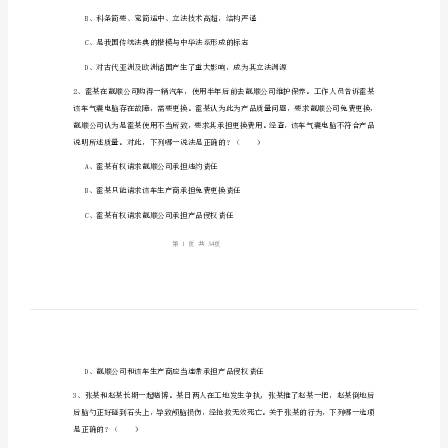
卷
一）
考
姓名：
______
前
考号：
______
检
测
试
卷
A、促使法律统
附
答