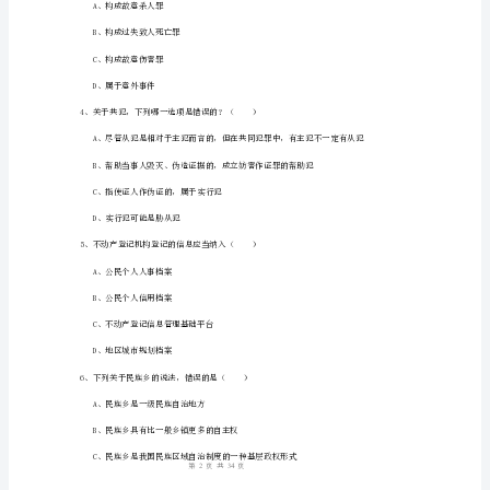
C、是我国传统
案
2024
年
下
半
年
A、霍某有权请求靓顺公司承担违约责任
司
B、霍某只能请求该车生产商承担免费更换责任
法
考
C、霍某有权请求靓顺公司承担产品侵权责任
试
1
34
第页共页
（试
卷