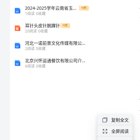
体
2024-2025学年云南省玉溪市名校八年级物理第一学期期末检测模拟试题含解析
付费
1
阅读
0
收藏
会
耳针头皮针腕踝针
付费
20
阅读
0
收藏
范
河北一诺前景文化传媒有限公司介绍企业发展分析报告
2
阅读
0
收藏
文
北京兴怀运通餐饮有限公司介绍企业发展分析报告
图
6
阅读
0
收藏
书
馆
管
理
员
复制全文
工
全屏阅读