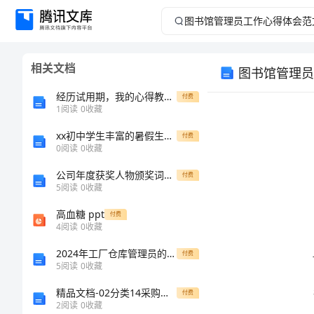
图
书
相关文档
图书馆管理员
馆
经历试用期，我的心得教你如何有效沟通
付费
管
1
阅读
0
收藏
xx初中学生丰富的暑假生活作文
理
付费
0
阅读
0
收藏
员
公司年度获奖人物颁奖词致辞
付费
5
阅读
0
收藏
工
高血糖 ppt
付费
4
阅读
0
收藏
作
2024年工厂仓库管理员的年终总结
付费
心
5
阅读
0
收藏
下。
精品文档-02分类14采购供应合同桶装水律师拟定版本doc
付费
得
2
阅读
0
收藏