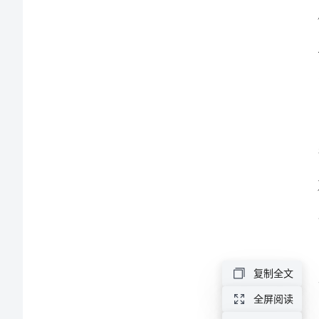
演
讲
模
板
2024
年
公
司
年
会
复制全文
经
全屏阅读