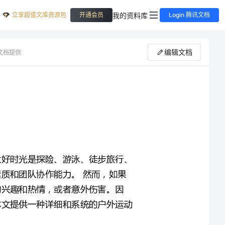
立享超值文库资源包
我的资料库
开通会员
Login 腾讯文档
编辑文档
文档提供
夏季是户外活动的最佳时期，阳光明媚，气氛轻松，而且大好时光是探险、游泳、徒步旅行、
骑自行车等各种劳动方式，它们都可以提高参与者的身体素质和团队协作能力。然而，如果
没有完备的户外运动教案设计，参与者可能会失去对活动的兴趣和热情，或者意外伤害。因
此，一个切实可行的户外运动教案的设计是至关重要的。本文提供一种详细和系统的户外运动
预热运动：在开始任何户外运动活动之前，预热运动是必须的，特别是在夏季烈日下。