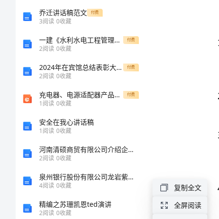
夏
乔迁讲话稿范文
付费
3
阅读
0
收藏
2.
日：
一建《水利水电工程管理与实务》测试题II卷
付费
2
阅读
0
收藏
《户
3.
2024年在宾馆总结表彰大会上的讲话
付费
2
阅读
0
收藏
外
充电器、电源适配器产品安规知识..共77页文档
付费
运
1
阅读
0
收藏
4.
安全在我心讲话稿
动
1
阅读
0
收藏
教
河南清硕商贸有限公司介绍企业发展分析报告
5.
2
阅读
0
收藏
案
泉州银行股份有限公司龙岩紫金山体育公园社区支行介绍企业发展分析报告
4
阅读
0
收藏
复制全文
设
精编之苏珊凯恩ted演讲
全屏阅读
2
阅读
0
收藏
1.