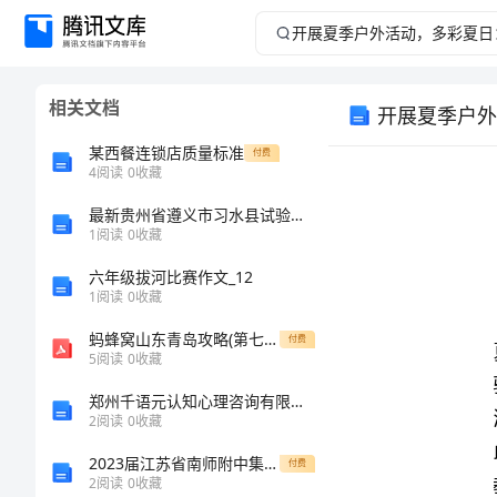
开
展
相关文档
开展夏季户外
夏
某西餐连锁店质量标准
付费
季
4
阅读
0
收藏
最新贵州省遵义市习水县试验检测师之交通工程考试题库及参考答案【巩固】
户
1
阅读
0
收藏
【引言】
外
六年级拔河比赛作文_12
1
阅读
0
收藏
活
蚂蜂窝山东青岛攻略(第七版)
付费
5
阅读
0
收藏
动，
郑州千语元认知心理咨询有限公司介绍企业发展分析报告
多
2
阅读
0
收藏
2023届江苏省南师附中集团八年级数学第一学期期末达标检测试题含解析
付费
彩
1.
2
阅读
0
收藏