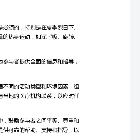
根据不同的运动类型和参与者群体而定，可以选择少量的热身运动，如深呼吸、旋转、
组织计划：组织者必须考虑所有方面的实际情况，并为参与者提供全面的信息和指导，
安全措施：户外运动的安全性必须得到充分保障。根据不同的活动类型和环境因素，组
织者应该事先制定合理的安全规范。另外，应该提前与当地的医疗机构联系，以应对任
团队合作：户外运动的关键是团队合作。在任何活动中，鼓励参与者之间平等、尊重和
理解，以建立强大的团队精神。此外，组织者还应该提供可靠的帮助、支持和指导，以
反馈和总结：在任何活动之后，参与者和组织者应该进行反馈和总结，以检验活动的效
果和进行未来计划。这是一个重要的步骤，可以帮助参与者提高自己的能力，并为将来