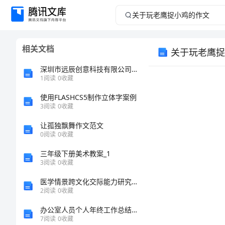
关
于
相关文档
关于玩老鹰捉
玩
深圳市远辰创意科技有限公司介绍企业发展分析报告
老
1
阅读
0
收藏
使用FLASHCS5制作立体字案例
鹰
3
阅读
0
收藏
捉
让孤独飘舞作文范文
0
阅读
0
收藏
小
三年级下册美术教案_1
3
阅读
0
收藏
鸡
医学情景跨文化交际能力研究的开题报告
的
2
阅读
0
收藏
办公室人员个人年终工作总结模板
作
7
阅读
0
收藏