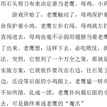
直闯进去，母鸡也毫不示弱用翅膀当着老鹰。老鹰见势不妙连忙退
了出来。老鹰想：这样下去，必吃败仗，我得想个两全其美的好方
法。突然，它想到了一个万全之策，那就是声东击西。它马上开始
实施方案，它就装作要攻击右边，往右晃了晃，母鸡也跑得了右
边，还没等后面的小鸡跟上，老鹰猛一转身跑回右边，惊慌的小鸡
不知所措，乱成一团，老鹰扑向最后面的小鸡，小鸡连忙逃了出
去，可是最终难逃老鹰的“魔爪”
这次游戏真有意思，它让我明白了一个道理，那就是团结就是
力量。校园里也还不是回荡着同学们快乐的笑声！
大课间时，我们几个女孩子在操场上玩老鹰捉小鸡的游戏。向
丹当老鹰，李欣宇当母鸡，其他人当小鸡。
游戏开始了。老鹰看见母鸡孵出了许多小鸡，馋得直流口水，