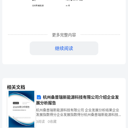
ROI、
SVC
・可选支持供电功
PoE
等
3D
视
更多完整内容
频
继续阅读
压
・功能齐全沁跳，镜像等
缩
技
SMART
术，
相关文档
压
杭州桑普瑞新能源科技有限公司介绍企业发
・支持平台接入
EZVIZ
展分析报告
缩
杭州桑普瑞新能源科技有限公司 企业发展分析结果企业
比
发展指数得分企业发展指数得分杭州桑普瑞新能源科技
有限公司综合得分说明：企业发展指数根据企业规模、
3
阅读
0
收藏
高，
企业创新、企业风险、企业活力四个维度对企业发展情
HTTPS,SSH