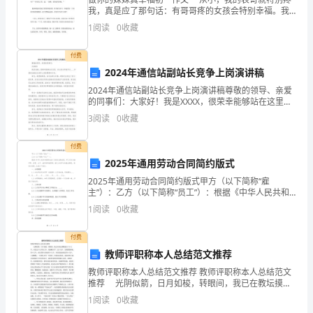
我，真是应了那句话：有哥哥疼的女孩会特别幸福。我
流
的哥哥就特别疼我，他可以宠我到天上去。 表哥比我
1
阅读
0
收藏
快门
大了整整五岁，自幼就特别宠我这个小妹妹。就算是我
平
付费
滑
2024年通信站副站长竞争上岗演讲稿
设
2024年通信站副站长竞争上岗演讲稿尊敬的领导、亲爱
的同事们：大家好！我是XXXX，很荣幸能够站在这里，
向大家分享我作为____年通信站副站长竞争上岗的愿景和
置
3
阅读
0
收藏
计划。首先，我想说的是，在过去的几年里，通
DS-
付费
2CD3T20D-
2025年通用劳动合同简约版式
I5
2025年通用劳动合同简约版式甲方（以下简称“雇
概
主”）：乙方（以下简称“员工”）：根据《中华人民共和
述：
国劳动法》及相关法律法规，甲乙双方本着平等、自
1
阅读
0
收藏
愿、公平、诚实信用的原则，就乙方在甲方处就业事
1920X1080@30fps,ROISVC
宜，经充
・
付费
最
教师评职称本人总结范文推荐
高
教师评职称本人总结范文推荐 教师评职称本人总结范文
推荐 光阴似箭，日月如梭，转眼间，我已在教坛摸爬
分
滚打了十几年。回忆近十几年的工作，我感慨万千。这
1
阅读
0
收藏
辨
十几年，是我默默耕耘的十几年，也是我努力探索的十