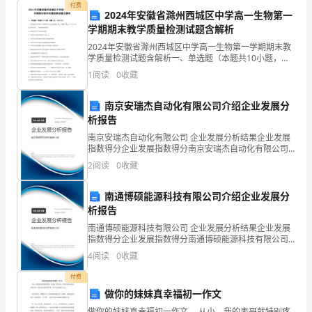
况进
付费
口
2024年安徽省滁州西城区中学高一生物第一
学期期末教学质量检测试题含解析
处
2024年安徽省滁州西城区中学高一生物第一学期期末教
IP66
学质量检测试题含解析一、单选题（本题共10小题，每
理
题3分，共30分）1、真核细胞有氧呼吸中含碳物质的变
1
阅读
0
收藏
参数：
化是葡萄糖 丙酮酸 CO2,其中①②表示两个阶
非
南京安瑞杰自动化有限公司介绍企业发展分
常
型号
析报告
灵
南京安瑞杰自动化有限公司 企业发展分析结果企业发展
型号
指数得分企业发展指数得分南京安瑞杰自动化有限公司
活，
综合得分说明：企业发展指数根据企业规模、企业创
2
阅读
0
收藏
名称
新、企业风险、企业活力四个维度对企业发展情况进行
评价。
超
南通博硕能源科技有限公司介绍企业发展分
低
析报告
南通博硕能源科技有限公司 企业发展分析结果企业发展
码
指数得分企业发展指数得分南通博硕能源科技有限公司
综合得分说明：企业发展指数根据企业规模、企业创
4
阅读
0
收藏
率
新、企业风险、企业活力四个维度对企业发展情况进行
评价。
付费
•
像机
最小
摄
做你的妹妹真幸福初一作文
码
做你的妹妹真幸福初一作文 从小，我的表哥就特别疼