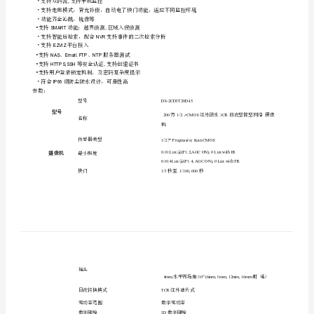
最
高
分
辨
率
可
达
1920X1080@
30
fps,
在
该
分