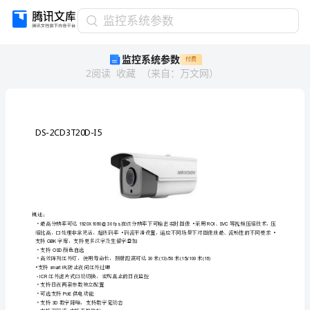
监
监控系统参数
控
监控系统参数
付费
系
2
阅读
收藏
（
来自
：
万文网
）
统
参
数
DS-
2CD3T20D-
I5
概
述：・