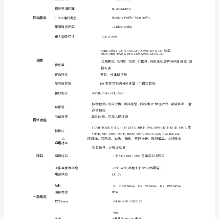
辨
率
下
可
概述：
输
出
实
时
GBK
图
・支持颜色自选
OSD
像
•
smartIR,
采
・ICR
用