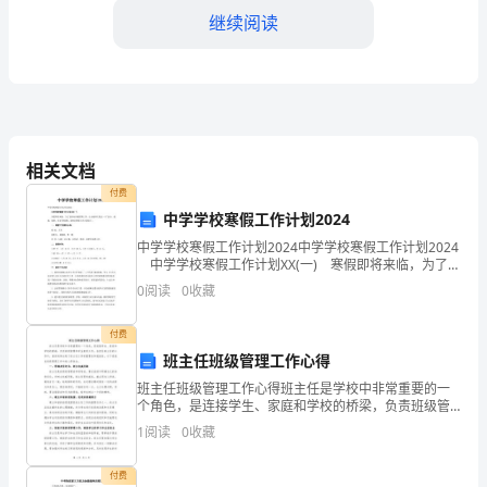
标
继续阅读
1.
提
高
提高教师的专业素养和教学水平。
相关文档
教
付费
师
中学学校寒假工作计划2024
教
中学学校寒假工作计划2024中学学校寒假工作计划2024
中学学校寒假工作计划XX(一) 寒假即将来临，为了更
三、工作计划
好地开展假期工作，让全校师生度过一个"安全、健康、
学
0
阅读
0
收藏
愉快、有益"的假期，现制定寒假工作
1.第一季度工作计划
水
付费
平：
班主任班级管理工作心得
班主任班级管理工作心得班主任是学校中非常重要的一
通
个角色，是连接学生、家庭和学校的桥梁，负责班级管
理和学生教育工作。在担任班主任的工作中，我深刻体
1
阅读
0
收藏
过
会到了班主任工作的重要性和挑战性。以下是我在班级
管理工作
教
付费