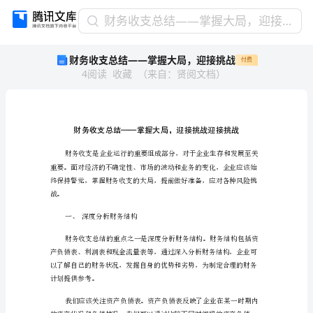
财
财务收支总结——掌握大局，迎接挑战
务
财务收支总结——掌握大局，迎接挑战
付费
收
4
阅读
收藏
（
来自
：
贤阅文档
）
支
总
结
——
掌
握
大