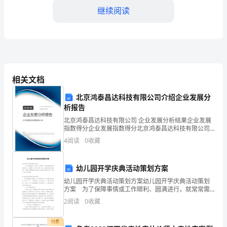
财
继续阅读
务
收
支
势，为下一步的财务规划提供参考。
相关文档
是
北京鸿泰昌达科技有限公司介绍企业发展分
企
析报告
业
北京鸿泰昌达科技有限公司 企业发展分析结果企业发展
指数得分企业发展指数得分北京鸿泰昌达科技有限公司
运
综合得分说明：企业发展指数根据企业规模、企业创
4
阅读
0
收藏
新、企业风险、企业活力四个维度对企业发展情况进行
行
评价。
幼儿园开学庆典活动策划方案
的
幼儿园开学庆典活动策划方案幼儿园开学庆典活动策划
重
方案 为了保障事情或工作顺利、圆满进行，就常常需
要事先准备方案，方案属于计划类文书的一种。方案应
二、制定合理的财务计划
2
阅读
0
收藏
要
该怎么制定呢？下面是小编整理的幼儿园开学庆典活动
策划
组
付费