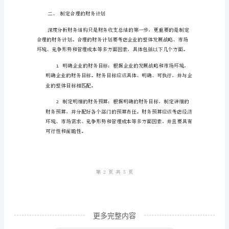
——
掌
握
据。
大
局，
迎
接
挑
战
迎
接
挑
更多完整内容
战