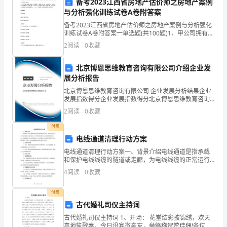
备考2023江西省房地产估价师之房地产案例
与分析强化训练试卷A卷附答案
成
备考2023江西省房地产估价师之房地产案例与分析强化
部
训练试卷A卷附答案一单选题(共100题)1、甲公司拥有一
宗登记用途为工业的房地产，建成于2004年，现状用于
2
阅读
0
收藏
分，
商业，于2007年作为抵押物申请了抵押贷
对
北京博恩思维教育咨询有限公司介绍企业发
1.
展分析报告
于
北京博恩思维教育咨询有限公司 企业发展分析结果企业
发展指数得分企业发展指数得分北京博恩思维教育咨询
企
有限公司综合得分说明：企业发展指数根据企业规模、
业的整体目标相匹配。
2
阅读
0
收藏
企业创新、企业风险、企业活力四个维度对企业发展情
业
况进
付费
生
电线通道清理行动方案
2.
电线通道清理行动方案一、背景介绍电线通道是指承载
存
和保护电线线缆的隧道或走廊，为电线线缆的正常运行
提供必要的保障。由于使用时间的长久以及各种因素的
和
4
阅读
0
收藏
影响，电线通道内常常会堆积杂物、积尘等物品，影响
其正常使
发
付费
可行性和前瞻性。
古代婚礼司仪主持词
展
古代婚礼司仪主持词 1、开场： 花堂结彩披锦绣，欢天
喜地笙歌奏，今日设宴邀亲友，举觞称贺赞佳偶!各位佳