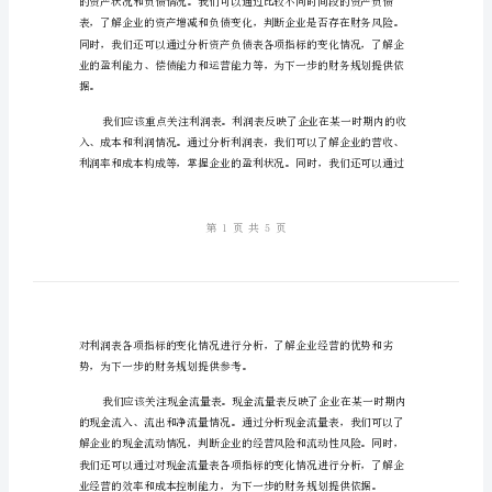
局，
迎
战。
接
一、深度分析财务结构
挑
战
财
务
计划提供参考。
收
支
总
结