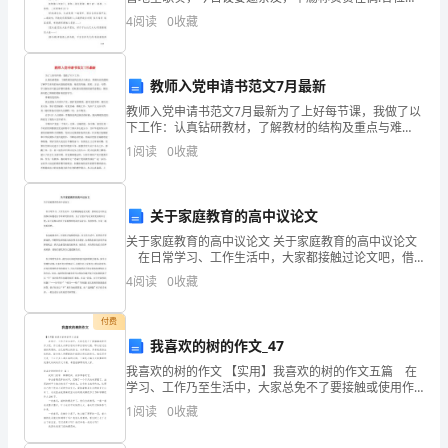
至
宾，各位亲朋好友，大家好!首先受X、X两府之托，对诸
4
阅读
0
收藏
位贵客亲临婚礼现场，以及给二位
关
重
教师入党申请书范文7月最新
要。
教师入党申请书范文7月最新为了上好每节课，我做了以
下工作：认真钻研教材，了解教材的结构及重点与难
面
点，掌握知识的逻辑了解学生原有的知识
1
阅读
0
收藏
对
经
关于家庭教育的高中议论文
济
关于家庭教育的高中议论文 关于家庭教育的高中议论文
在日常学习、工作生活中，大家都接触过论文吧，借
助论文可以达到探讨问题进行学术研究的目的。为了让
的
4
阅读
0
收藏
您在写论文时更加简单方便，以下是精心的关于家庭教
育
不
付费
我喜欢的树的作文_47
确
我喜欢的树的作文 【实用】我喜欢的树的作文五篇 在
定
学习、工作乃至生活中，大家总免不了要接触或使用作
文吧，作文是从内部言语向外部言语的过渡，即从经过
1
阅读
0
收藏
性、
压缩的简要的、自己能明白的语言，向开展的、具有规
范