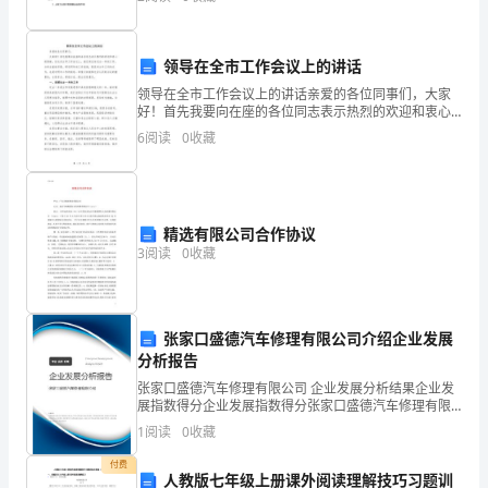
北
成立了工业技术发展基金会。本论文将对上海工业技术
发展基金会
建
领导在全市工作会议上的讲话
设
领导在全市工作会议上的讲话亲爱的各位同事们，大家
好！首先我要向在座的各位同志表示热烈的欢迎和衷心
集
的感谢。在这次全市工作会议上，我们将总结过去一年
6
阅读
0
收藏
的工作，分析当前的形势，研究明年的工作安排，既是
团
对去年工
股
精选有限公司合作协议
份
3
阅读
0
收藏
有
限
张家口盛德汽车修理有限公司介绍企业发展
公
分析报告
司
张家口盛德汽车修理有限公司 企业发展分析结果企业发
展指数得分企业发展指数得分张家口盛德汽车修理有限
公司综合得分说明：企业发展指数根据企业规模、企业
成
1
阅读
0
收藏
创新、企业风险、企业活力四个维度对企业发展情况进
行评
都
付费
人教版七年级上册课外阅读理解技巧习题训