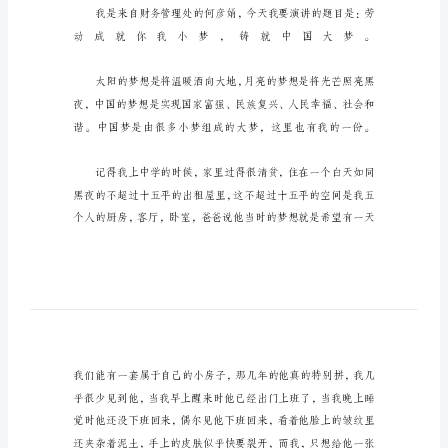
我
小
梦，
铸
就
中
国
大
梦
演