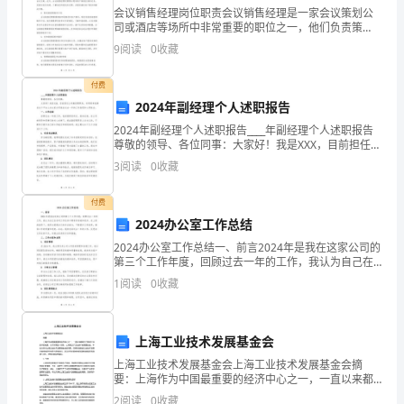
我
会议销售经理岗位职责会议销售经理是一家会议策划公
司或酒店等场所中非常重要的职位之一，他们负责策
小
划、组织、销售各类会议和活动。下面将详细介绍会议
9
阅读
0
收藏
销售经理的岗位职责。1. 拓展市场和维护客户关系会议
梦，
销售经
付费
铸
2024年副经理个人述职报告
就
2024年副经理个人述职报告____年副经理个人述职报告
尊敬的领导、各位同事：大家好！我是XXX，目前担任公
中
司副经理职务，非常荣幸能够在这个平台上向大家分享
3
阅读
0
收藏
我在过去一年的工作表现和心得体会。一、工作总
国
付费
大
2024办公室工作总结
2024办公室工作总结一、前言2024年是我在这家公司的
梦
第三个工作年度，回顾过去一年的工作，我认为自己在
各项工作任务中都有所突破和进步。在上级的指导下，
演
1
阅读
0
收藏
我努力提高自己的专业能力，不断提升工作效率，确保
讲
上海工业技术发展基金会
稿
上海工业技术发展基金会上海工业技术发展基金会摘
河
要：上海作为中国最重要的经济中心之一，一直以来都
致力于推动工业技术的发展。为了实现这一目标，上海
2
阅读
0
收藏