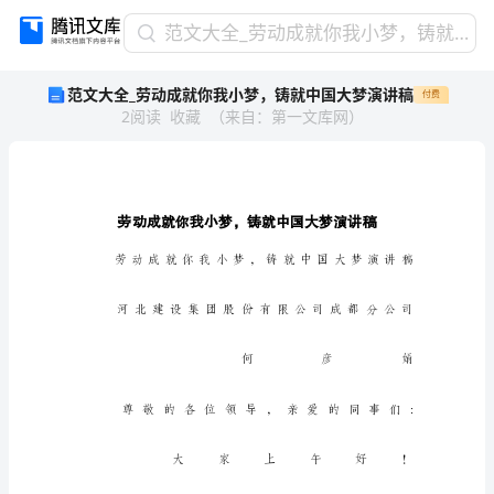
范
范文大全_劳动成就你我小梦，铸就中国大梦演讲稿
文
范文大全_劳动成就你我小梦，铸就中国大梦演讲稿
付费
大
2
阅读
收藏
（
来自
：
第一文库网
）
全
_
劳
动
成
就
你