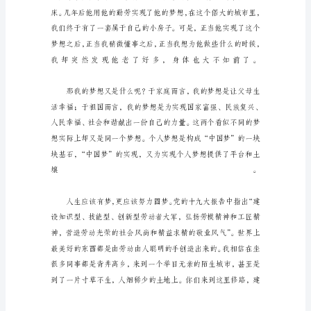
讲
稿
劳
动
成
就
你
我
小
梦，
铸
就