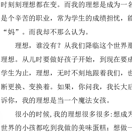
理想，谁没有？从我们降临这个世界那一天开始，我们就有了
理想。从儿时要做好孩子开始，到现在要成为一个有用的人，做好
学生为止，理想，无时不刻地跟着我们，也随着我们的年龄成长不
断更换、变换着。如果，你问我，我长大后的理想是什么，我会告
诉你，我的理想是当一个魔法女孩。
很小的时候,我的理想很多很多:想成为一名
世界的小孩都吃到我做的美味蛋糕；想做一名医术高超的医生，治
好一切疑难杂疹；想做一名歌唱家，让全世界人民听到我美妙的歌
声；还想做一名运动员，希望在奥林匹克运动会上为国争光。
可现在，我有一个坚定的理想，那就做一名空军，让外国军队
领略中国的强大，我还要维护祖国的和平，世界的安宁。
人生，变幻无常，理想也一样会变。每个人都有自己不同的理