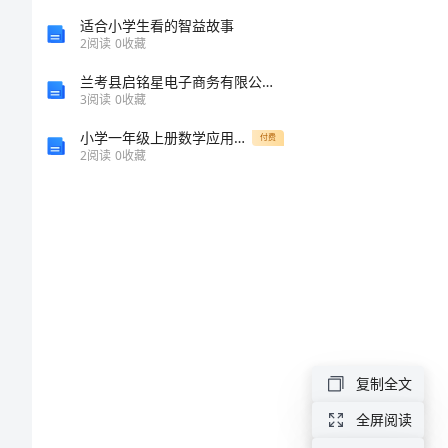
文
适合小学生看的智益故事
2
阅读
0
收藏
开
兰考县启铭星电子商务有限公司介绍企业发展分析报告
3
阅读
0
收藏
头
小学一年级上册数学应用题50道含完整答案【历年真题】
付费
2
阅读
0
收藏
关
于
我
的
理
想
的
复制全文
好
全屏阅读