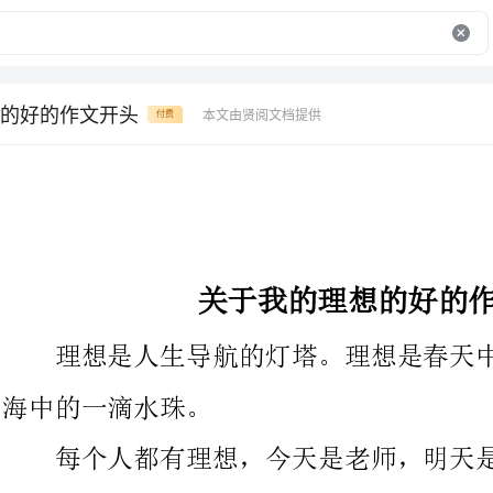
的好的作文开头
本文由贤阅文档提供
付费
关于我的理想的好的作文开头
理想是人生导航的灯塔。理想是春天中的一丝绿意。理想是大
海中的一滴水珠。
每个人都有理想，今天是老师，明天是律师，后天是医生，时
时刻刻理想都在变。而我的理想是成为一名老师。有的人认为老师
是个辛苦的职业，常为学生的成绩担忧，能成为是学生第二个
“妈”。而我却不那么认为。