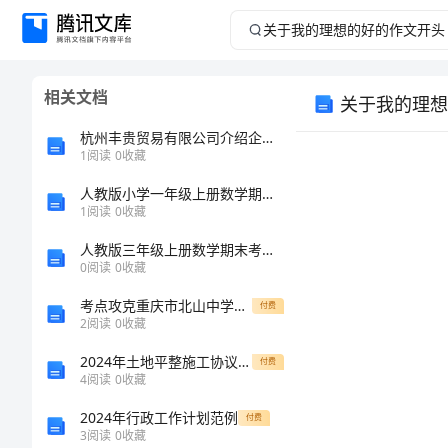
关
于
相关文档
关于我的理想
我
杭州丰贵贸易有限公司介绍企业发展分析报告
的
1
阅读
0
收藏
人教版小学一年级上册数学期末测试卷（真题汇编）
理
1
阅读
0
收藏
想
人教版三年级上册数学期末考试试卷精品加答案
0
阅读
0
收藏
的
考点攻克重庆市北山中学数学七年级上册期中综合测评必考点解析练习题（含答案详解）
付费
2
阅读
0
收藏
好
2024年土地平整施工协议书范本
付费
的
4
阅读
0
收藏
2024年行政工作计划范例
付费
作
3
阅读
0
收藏