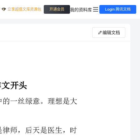
立享超值文库资源包
我的资料库
开通会员
Login 腾讯文档
编辑文档