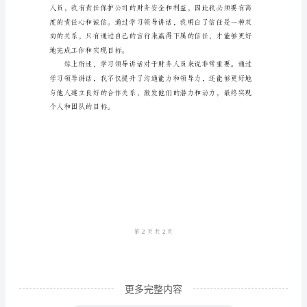
导
讲
话
心
得
体
会
财
务
人
员
作
更多完整内容
为