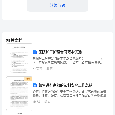
一
继续阅读
个
企
业
中
相关文档
的
医院护工护理合同范本优选
重
医院护工护理合同范本优选合同编号：__________甲方
（甲方指患者或患者家属）：乙方（乙方指医院护
要
工）：鉴于甲方需要乙方提供护理服务，经双方友好协
77
阅读
0
收藏
商，特订立本合同，共同遵照执行。第一条 护理内容1
角
付费
色，
如何进行高效的法制安全工作总结
如何进行高效的法制安全工作总结。要提高自身的法律
不
素养。律师、法官、检察官等法律工作者首先要熟练掌
握各项法律知识和规定。这需要我们积极参加各种法律
仅
1
阅读
0
收藏
培训，了解最新的法律法规，深刻理解法律的内涵和精
神，从而
需