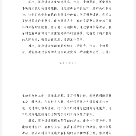
心
得
时，我有以下几点心得体会：
体
会
财
务
人
员
学
快速理解和采取行动。
习
领