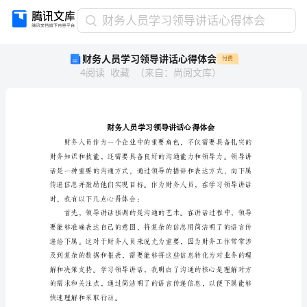
财
财务人员学习领导讲话心得体会
务
财务人员学习领导讲话心得体会
付费
人
4
阅读
收藏
（
来自
：
尚阅文库
）
员
学
习
领
导
讲
话