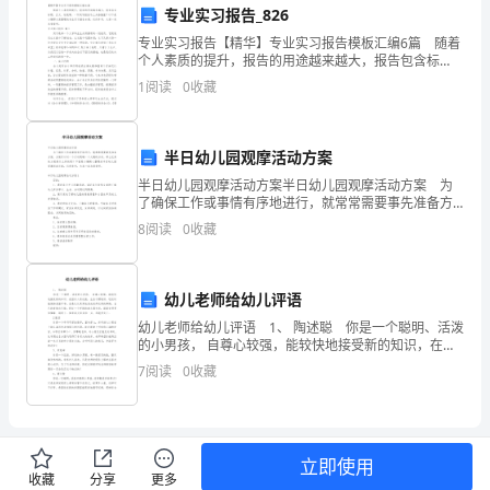
专业实习报告_826
要
地完成工作和实现目标。
专业实习报告【精华】专业实习报告模板汇编6篇 随着
具
个人素质的提升，报告的用途越来越大，报告包含标
题、正文、结尾等。一听到写报告马上头昏脑涨？以下
1
阅读
0
收藏
是小编帮大家整理的专业实习报告6篇，仅供参考，大家
备
一
扎
半日幼儿园观摩活动方案
实
半日幼儿园观摩活动方案半日幼儿园观摩活动方案 为
了确保工作或事情有序地进行，就常常需要事先准备方
个人和团队的目标。
的
案，方案可以对一个行动明确一个大概的方向。那么优
8
阅读
0
收藏
秀的方案是什么样的呢？下面是小编精心整理的半日幼
财
儿园
务
幼儿老师给幼儿评语
知
幼儿老师给幼儿评语 1、 陶述聪 你是一个聪明、活泼
的小男孩， 自尊心较强，能较快地接受新的知识，在园
对人有礼貌，生活习惯较好，吃饭时能保持桌面干净。
识
7
阅读
0
收藏
总是认认真真地完成老师交待的事情，自己的事情
和
技
立即使用
能，
收藏
分享
更多