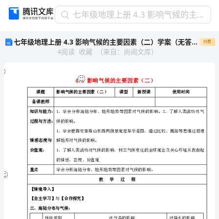
七
七年级地理上册 4.3 影响气候的主要因素（二）学案（无答案） 湘教版
年
七年级地理上册 4.3 影响气候的主要因素（二）学案（无答案） 湘教版
付费
级
4
阅读
收藏
（
来自
：
尚阅文库
）
地
理
上
册
课题
影响气候的主要因素（二）
课型
4.3
备课教师
知识与能力：
影
过程与方法：
候的影响。
响