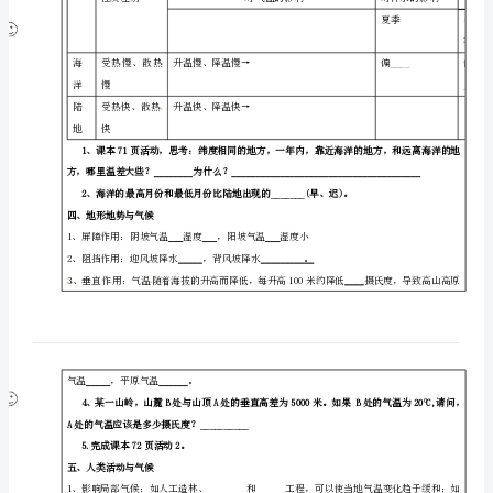
情感态度与
解地形对气候的影响。
气
价值观：
候
的情感、态度、价值观
重点
的
教学过程
主
【情境导入】
与
【自主学习】【合作探究】
要
三、海陆分布与气候：
因
性质差别
对气温的影响
素
（二）
海
受热慢、散热
升温慢、降温慢→
洋
慢
学
陆
受热快、散热
升温快、降温快→
案