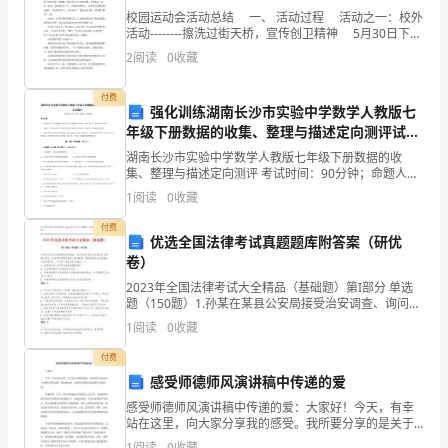
的
校园运动会活动总结 一、 活动过程 活动之一：校外
因影响局部气候
活动--------擦洗过街天桥，宣传创卫精神 5月30日下午
主
2：00开始，位于小寨十字国贸旁边的过街天桥热闹非
2
阅读
0
收藏
素人类活动导致气候反常
凡，四条红色的宣传创卫精神
要
城市热岛效应
付费
因
强化训练湖南长沙市实验中学数学人教版七
【达标检测】
年级下册数据的收集、整理与描述定向测评试题
素
（含答案解析版）
湖南长沙市实验中学数学人教版七年级下册数据的收
集、整理与描述定向测评 考试时间：90分钟；命题人：
（二）
A.海陆位置差异的结果B.河流差异的结果
教研组考生注意：1、本卷分第I卷（选择题）和第Ⅱ卷
1
阅读
0
收藏
（非选择题）两部分，满分100分，考试时间90分钟2
课
C.地形差异的结果D.纬度差异的结果
付费
优选全国法律考试真题题库附答案（研优
型
卷）
新
2023年全国法律考试大全精品（基础题）第I部分 单选
题（150题）1.孙某在某县公安局接受治安调查、询问时
授
死后某县公安局的行为被确认违法。孙某的哥哥要求某
1
阅读
0
收藏
县公安局赔偿，遭到拒绝后向法院提起行政赔偿诉
课
付费
感受师德师风演讲稿中传递的爱
使
感受师德师风演讲稿中传递的爱：大家好！今天，有幸
站在这里，向大家分享我的感受。我所要分享的是关于
用
师德师风的话题，更准确地说，是感受师德师风演讲稿
1
阅读
0
收藏