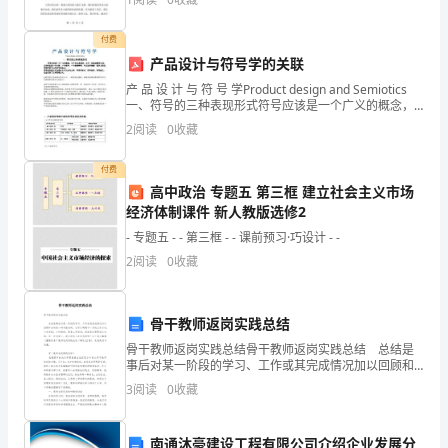
中传递的爱。师德师风，作为一种具有道德意义的教学
时
工作方式
付费
间
产品设计与符号学的关联
备
产 品 设 计 与 符 号 学Product design and Semiotics
一、符号的三种表现形式符号应该是一个广义的概念，
课
它不仅仅是图形、文字、标签或数学公式，它同时也是
2
阅读
0
收藏
一个手势、一个眼神
教
付费
师
高中政治 专题五 第三框 建立社会主义市场
经济体制课件 新人教版选修2
知
- 专题五 - - 第三框 - - 课前预习·巧设计 - -
识
2
阅读
0
收藏
与
骨干教师返岗实践总结
能
骨干教师返岗实践总结骨干教师返岗实践总结 总结是
力：
事后对某一阶段的学习、工作或其完成情况加以回顾和
分析的一种书面材料，它可以明确下一步的工作方向，
3
阅读
0
收藏
过
少走弯路，少犯错误，提高工作效益，因此我们需要回
头
程
南通沐豪建设工程有限公司介绍企业发展分