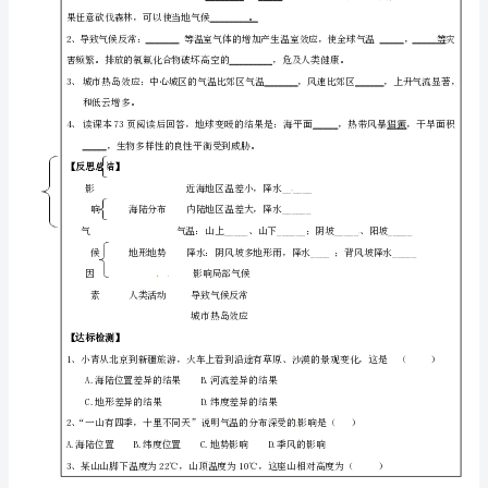
地
快
（无
方，哪里温差大些？为什么？
答
案）
四、地形地势与气候
1、屏障作用：阴坡气温湿度，阳坡气温湿度小
湘
2、阻挡作用：迎风坡降
教
版
4.3
影
气温，平原气温。
响
气
A处的气温应该是多少摄氏度？__________