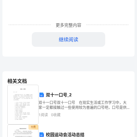
候
5.完成课本72页活动2。
的
五、人类活动与气候
主
更多完整内容
要
果任意砍伐森林，可以使当地气候。
继续阅读
因
素
3、
（二）
和低云增多。
课
4、
相关文档
题
，生物多样性的良性平衡受到威胁。
双十一口号_2
影
【反思总结】
双十一口号双十一口号 在现实生活或工作学习中，大
响
家一定都接触过一些使用较为普遍的口号吧，口号是供
口头呼喊的有纲领性和鼓动作用的简短句子。口号的.类
1
阅读
0
收藏
气
型有很多，你都知道吗？下面是小编为大家整理的双十
响海陆分
候
付费
校园运动会活动总结