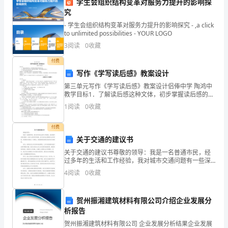
学生会组织结构变革对服务力提升的影响探
教
究
规范。
- 学生会组织结构变革对服务力提升的影响探究 - ,a click
育、
to unlimited possibilities - YOUR LOGO
3
阅读
0
收藏
养
付费
队，增强学生安全意识。
成
写作《学写读后感》教案设计
教
第三单元写作《学写读后感》教案设计侣俸中学 陶鸿中
五、活动周次安排
教学目标1．了解读后感这种文体，初步掌握读后感的基
育、
本要求和写法。 2．运用所学知识写读后感，加深对课文
1
阅读
0
收藏
的理解，培养对读物的评价能力。 3.
____月份
安
付费
全
关于交通的建议书
关于交通的建议书尊敬的领导：我是一名普通市民，经
教
过多年的生活和工作经验，我对城市交通问题有一些深
入的思考和观察。鉴于我对此问题的关注和研究，我愿
育、
4
阅读
0
收藏
意向您提出一些建议，希望能够改善我们城市的交通情
3、选举新一届班委会成员。
况。首先
法
贺州振湘建筑材料有限公司介绍企业发展分
制
析报告
贺州振湘建筑材料有限公司 企业发展分析结果企业发展
教