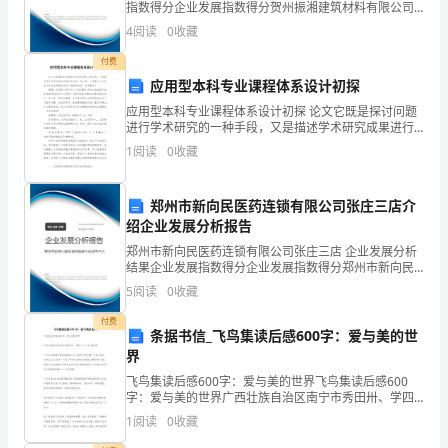
指数得分企业发展指数得分贺州振湘建筑材料有限公司
综合得分说明：企业发展指数根据企业规模、企业创
育
4
阅读
0
收藏
新、企业风险、企业活力四个维度对企业发展情况进行
评价。
和
付费
应用型本科专业课程体系设计初探
心
应用型本科专业课程体系设计初探 论文它既是探讨问题
进行学术研究的一种手段，又是描述学术研究成果进行
理
学术交流的一种工具。下面是关于应用型本科专业课程
1
阅读
0
收藏
体系设计初探的内容，欢迎阅读！ 摘要：应
健
康
郑州市新向民医药连锁有限公司张庄三店介
绍企业发展分析报告
教
郑州市新向民医药连锁有限公司张庄三店 企业发展分析
结果企业发展指数得分企业发展指数得分郑州市新向民
育
医药连锁有限公司张庄三店综合得分说明：企业发展指
5
阅读
0
收藏
数根据企业规模、企业创新、企业风险、企业活力四个
等
维度
付费
条据书信_飞鸟集读后感600字：爱与美的世
形
界
式
飞鸟集读后感600字：爱与美的世界飞鸟集读后感600
字：爱与美的世界广西壮族自治区南宁市秀田卅、学四
多
（1）j班 杨玄烨“让生命如夏日花朵般美丽，死亡如秋叶
1
阅读
0
收藏
般平静。”“鸟儿愿为一朵白云，云儿愿为