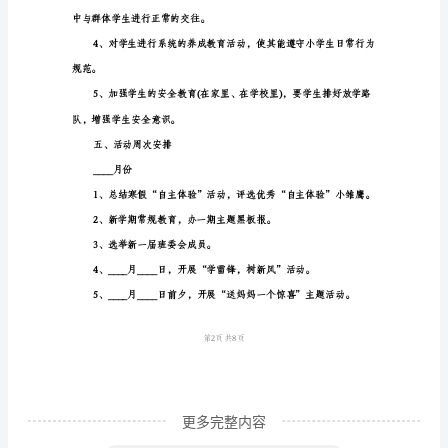
导
思
想：
教育，使其养成良好的各种
紧
紧
围
绕
我
争当文明班级。
校
少
先
队
更多完整内容
大