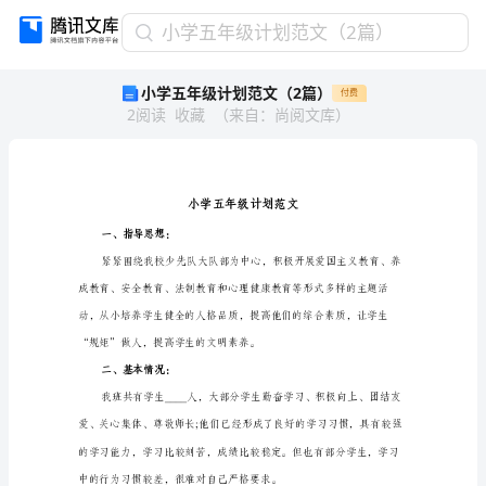
小
小学五年级计划范文（2篇）
学
小学五年级计划范文（2篇）
付费
五
2
阅读
收藏
（
来自
：
尚阅文库
）
年
级
计
划
范
文
一、指导思想：
（2