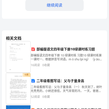
队
继续阅读
部
为
中
的成长。
心，
相关文档
积
四、方法措施：
部编版语文四年级下册10绿课时练习题
极
部编版语文四年级下册 10 绿课时练 习题10 绿课时练第
一课时一、根据拼音写词语。m ò shu ǐpí nɡ） （ji āo
开
ch ā（zhǐhu ī）（ ）ji ào li àn（ ）二、仿照例
16
阅读
0
收藏
展
付费
爱
二年级看图写话：父与子量身高
二年级看图写话：父与子量身高 （一） 秋天到了，树叶
国
光秃秃的，小树还很低，天气非常的冷。 一天，爸爸带
中与群体学生进行正常的交往。
着儿子去量升高，他们走到一棵小树旁边，爸爸先拿一
52
阅读
0
收藏
主
个钉子和一个木锤子，让儿子先站在
义