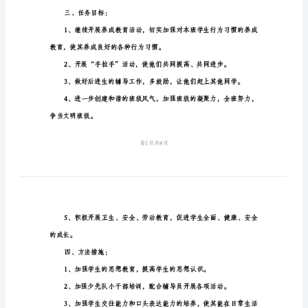
篇）
小
学
五
“规矩”做人，提高学生的
年
二、基本情况：
级
计
划
范
文
一、
指
三、任务目标：