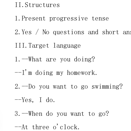
III.Targetlanguage
1.--Whatareyoudoing?
--I'mdoingmyhomework.
2.--Doyouwanttogoswimming?
--Yes,Ido.
3.--Whendoyouwanttogo?
--Atthreeo'clock.
4.--Wheredopeopleplaybasketball?
--Atschool.
5.--Hello!IsTinathere?
--No,sheisn't.She'sshoppingatthemall.
IV.Keypoint