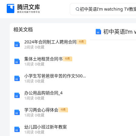
初
中
相关文档
初中英语I’m w
英
2024年合同制工人聘用合同
付费
语
2
阅读
0
收藏
I’m
集体土地租赁合同书
付费
1
阅读
0
收藏
watching
小学生写爸爸很辛苦的作文500字
1
阅读
0
收藏
TV
办公用品购销合同_4
1
阅读
0
收藏
教
学习两会心得体会
付费
案
1
阅读
0
收藏
初
幼儿园小班过新年教案
1
阅读
0
收藏