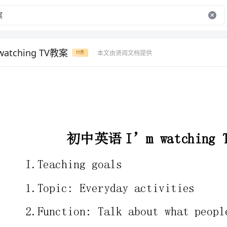
atching TV教案
本文由贤阅文档提供
付费
初中英语I’mwatchingTV优秀教案
I.Teachinggoals
1.Topic:Everydayactivities
2.Function:Talkaboutwhatpeoplearedoing
II.Structures
1.Presentprogressivetense
2.Yes/Noquestionsandshortanswers