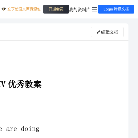
立享超值文库资源包
我的资料库
开通会员
Login 腾讯文档
编辑文档