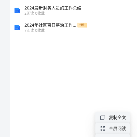
中
2024最新财务人员的工作总结
英
2
阅读
0
收藏
语
2024年社区百日整治工作总结
付费
7
阅读
0
收藏
I’m
watching
TV
优
秀
教
案
I.Teaching
复制全文
goals
全屏阅读