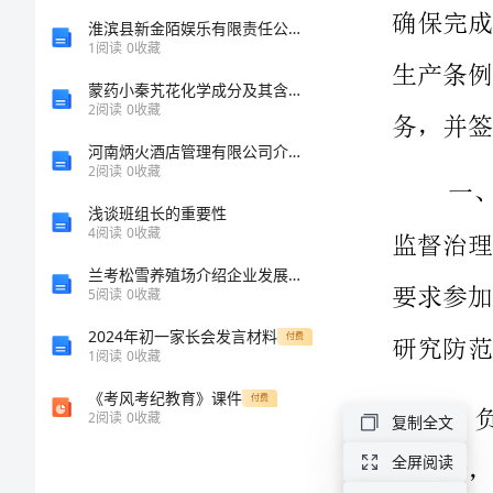
安
淮滨县新金陌娱乐有限责任公司介绍企业发展分析报告
1
阅读
0
收藏
全
蒙药小秦艽花化学成分及其含量测定的研究
2
阅读
0
收藏
生
河南炳火酒店管理有限公司介绍企业发展分析报告
2
阅读
0
收藏
产
浅谈班组长的重要性
责
4
阅读
0
收藏
兰考松雪养殖场介绍企业发展分析报告
任
5
阅读
0
收藏
制
2024年初一家长会发言材料
付费
1
阅读
0
收藏
汇
《考风考纪教育》课件
付费
2
阅读
0
收藏
复制全文
编
全屏阅读
安