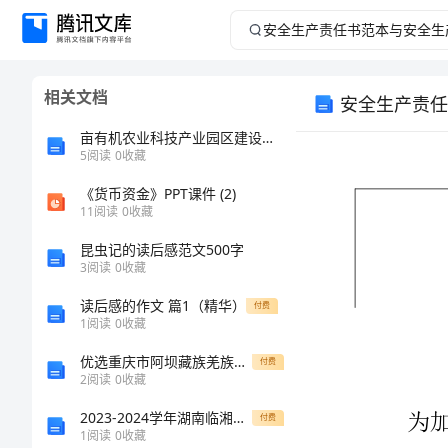
安
全
相关文档
安全生产责任
生
亩有机农业科技产业园区建设项目建议书
产
5
阅读
0
收藏
《货币资金》PPT课件 (2)
责
11
阅读
0
收藏
任
昆虫记的读后感范文500字
3
阅读
0
收藏
书
读后感的作文 篇1（精华）
付费
1
阅读
0
收藏
范
优选重庆市阿坝藏族羌族自治州物业公司物业管理基本工作范围及职责知识竞赛试题真题A4版打印
付费
本
2
阅读
0
收藏
2023-2024学年湖南临湘市第二中学物理八年级下册从粒子到宇宙专题练习试题（含解析）
付费
与
1
阅读
0
收藏