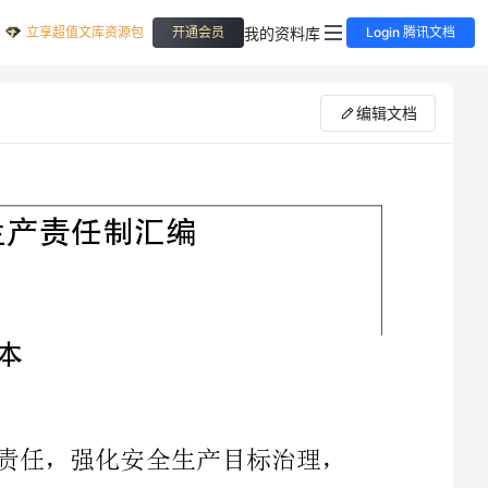
立享超值文库资源包
我的资料库
开通会员
Login 腾讯文档
编辑文档