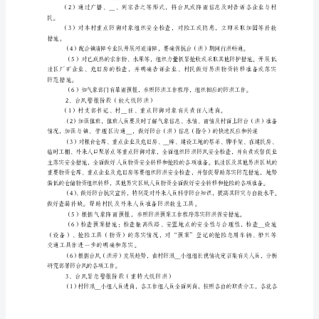
村
防
1、
台
以上）。
抗
洪
应
急
工
作
（二）应急准备和反应
预
案
为