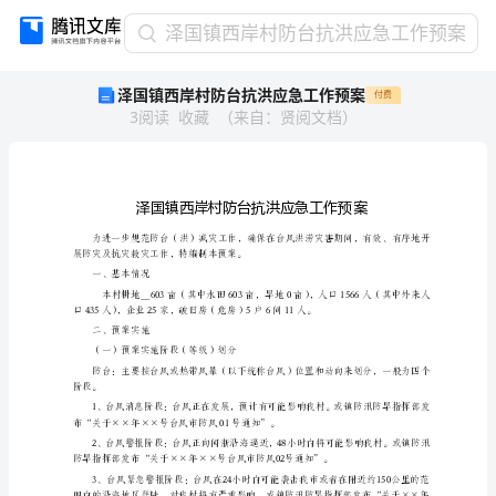
泽
泽国镇西岸村防台抗洪应急工作预案
国
泽国镇西岸村防台抗洪应急工作预案
付费
镇
3
阅读
收藏
（
来自
：
贤阅文档
）
西
岸
村
防
台
抗
展防灾及抗灾救灾工作，特编制本预案。
洪