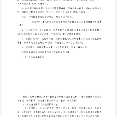
一、基本情况
应
急
二、预案实施
工
（一）预案实施阶段（等级）划分
作
阶段。
预
案
泽
国
镇
××号台风市防风03号通知”。
西
岸