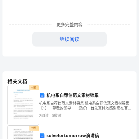
进
一
步
更多完整内容
规
继续阅读
范
防
台
1、台风消息阶段（一般级防洪）：
（洪）
相关文档
__
及时向有关报告相关信息
减
付费
机电系自荐信范文素材锦集
灾
机电系自荐信范文素材锦集 机电系自荐信范文素材锦集
民。
工
【1】 尊敬的领导： 您好! 首先真诚地感谢您在百忙
之中浏览我的求职信。我是_学院机电一体化专业即将毕
2
阅读
0
收藏
业的一名学生，名叫_，我怀着一颗赤诚的心和
作，
措施。
付费
确
solvefortomorrow演讲稿