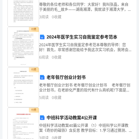
保
尊敬的各位老师和各位同学：大家好！我叫张晶，来自
于美丽的毛__故乡——湖南湘潭，我就读于湘潭大学，今
在
天我要演讲的主题是Solve for Tomorrow——If
3
阅读
0
收藏
防范措施。
Tomorrow is out of
台
（6）
付费
风
2、台风警报阶段（较大级防洪）
2024年医学生实习自我鉴定参考范本
洪
2024年医学生实习自我鉴定参考范本尊敬的导师：您
好！首先，非常感谢您能给予我这次实习机会，我将会
全力以赴，在您的指导下努力学习、实践和成长。下面
涝
6
阅读
0
收藏
情况，
加强与镇、管理区沟通__，
是我对自己的实习表现的鉴定，希望对您评估我的实习
表现有
灾
付费
老年餐厅创业计划书
害
老年餐厅创业计划书 老年餐厅创业计划书 老年餐厅创
期
业计划书，在老龄化严重的现代有什么商机呢?下面是带
来的老年餐厅创业计划书，欢迎阅读! 随着人们生活水
5
阅读
0
收藏
间，
平的提高，越来越多的人加入到养生的行列中来
有
付费
做好
中班科学活动教案4公开课
效、
中班科学活动教案40篇公开课 （1）中班科学公开课教
案《奇妙的磁铁》含反思 教学目标：1.学习通过猜测、
有
试验的方法探究磁铁的根本特性。2.初步了解“同性相
3
阅读
0
收藏