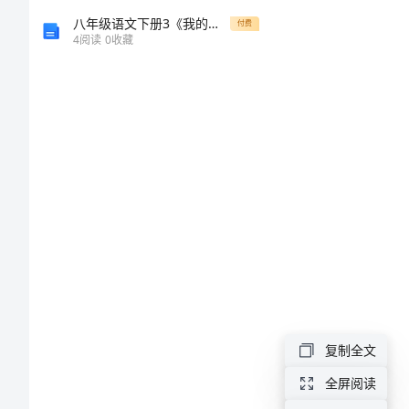
减
八年级语文下册3《我的第一本书》教案新人教版
付费
4
阅读
0
收藏
算方法。
法
教
案
整
十
数
加
一
位
复制全文
和
全屏阅读