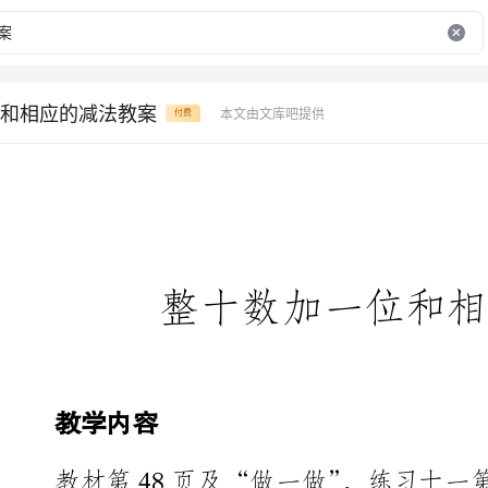
和相应的减法教案
本文由文库吧提供
付费
整十数加一位和相应的减法
教学内容
教材第48页及“做一做”，练习十一第1、3、4、5题。
教学目标
知识与技能