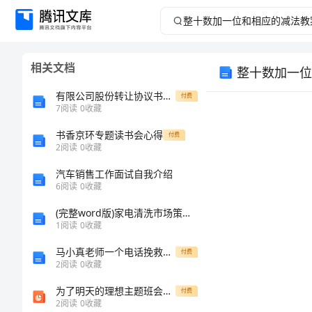
整
十
相关文档
整十数加一位
数
有限公司股份转让协议书范本
付费
加
7
阅读
0
收藏
书香京环专题读书会心得
一
付费
2
阅读
0
收藏
位
汽车销售工作面试自我介绍
6
阅读
0
收藏
和
(完整word版)家电清洗市场策划方案(word文档良心出品)
1
阅读
0
收藏
相
马小真老师一个电话挽救三条性命之
付费
应
2
阅读
0
收藏
为了明天的理想主题班会PPT课件
付费
的
2
阅读
0
收藏