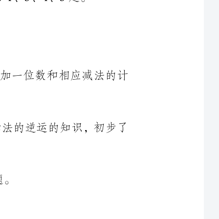
整十数加一位数和相应减法的计
法是加法的逆运的知识，初步了
的减法的运算方法的过程，体验
整十数加一位数及相应的计算方
养学生自主探索的精神，激发学生