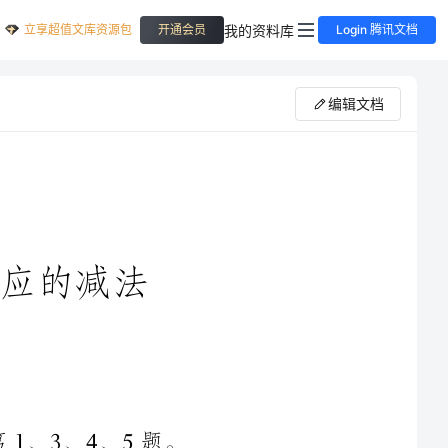
立享超值文库资源包
我的资料库
开通会员
Login 腾讯文档
编辑文档