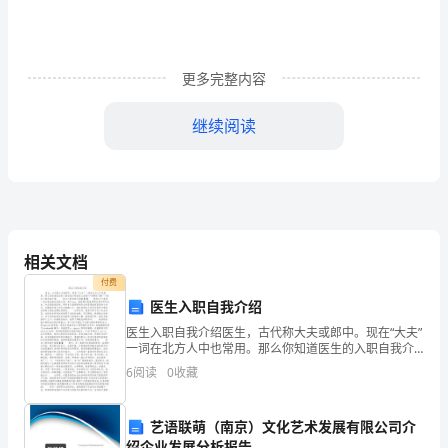
文
1
更多完整内容
体
继续阅读
检
中
心
年
相关文档
终
付费
检客人的一致称赞。
工
医生入职自我介绍
医生入职自我介绍医生，古代称大夫或郎中。现在“大夫”
作
4、精诚协作，共谋发展
一词在北方人中也常用。那么你知道医生的入职自我介
绍该怎么说吗?下来带你了解一下医生入职自我介绍。
总
6
阅读
0
收藏
医生入职自我介绍篇【1】 您好!以下是我一名应
结
艺语联萌（南京）文化艺术发展有限公司介
绍企业发展分析报告