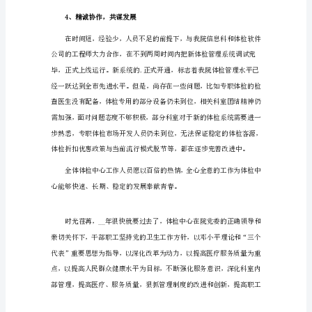
范
文
体
检
中
2、严格管理，强化技能
心
年
终
工
作
3、提前上班，彰显人性
总
结
范