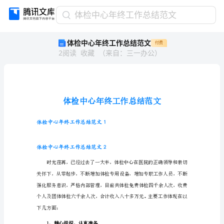
体
体检中心年终工作总结范文
检
体检中心年终工作总结范文
付费
中
2
阅读
收藏
（
来自
：
三一办公
）
心
年
终
工
作
总
结