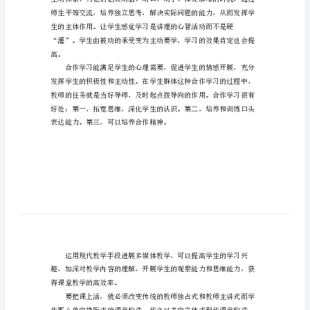
高
效
课
堂
教
新。
学
心
得
体
会
高