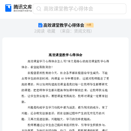
高
高效课堂教学心得体会
效
高效课堂教学心得体会
付费
课
2
阅读
收藏
（
来自
：
贤阅文档
）
堂
教
学
心
得
体
体会，希望能帮助到你！
会