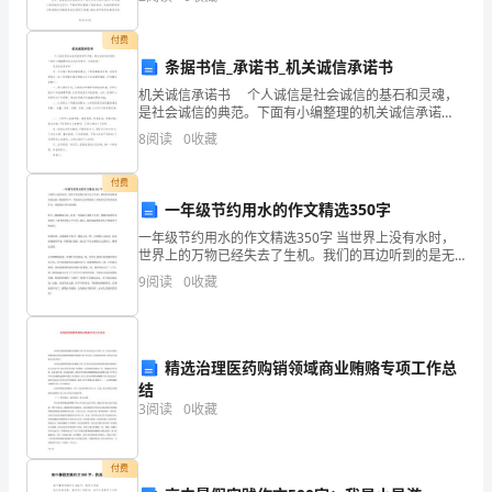
主任工作总结、教师教学工作总结、销售工作总结、试
素
付费
质
几方面做起：
条据书信_承诺书_机关诚信承诺书
教
机关诚信承诺书 个人诚信是社会诚信的基石和灵魂，
是社会诚信的典范。下面有小编整理的机关诚信承诺
育
书，欢迎阅读! 机关诚信承诺书一 进一步加强干部诚
8
阅读
0
收藏
信廉政建设，不断提高廉洁自律、诚信道德意识
的
付费
今
一年级节约用水的作文精选350字
一年级节约用水的作文精选350字 当世界上没有水时，
天，
世界上的万物已经失去了生机。我们的耳边听到的是无
助、绝望的叫声。下面是为大家带来的三年级有关节约
社
9
阅读
0
收藏
用水的作文，希望你们可以喜欢哦。 昨天，我跟妹妹去
玩
会
各
精选治理医药购销领域商业贿赂专项工作总
结
界
3
阅读
0
收藏
都
付费
在