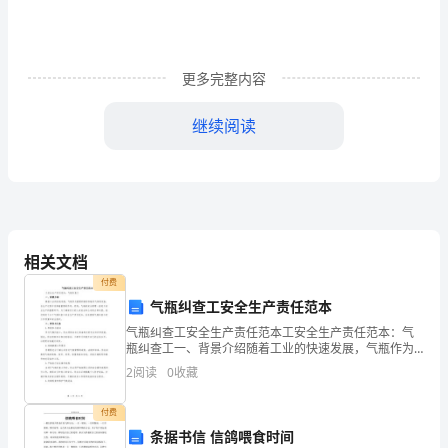
文
是
精
更多完整内容
心
继续阅读
的
高
效
得课堂教学的高效率。
课
相关文档
堂
付费
气瓶纠查工安全生产责任范本
教
气瓶纠查工安全生产责任范本工安全生产责任范本：气
瓶纠查工一、背景介绍随着工业的快速发展，气瓶作为
学
重要的储存和输送气体的设备，在生产过程中发挥着重
2
阅读
0
收藏
要的作用。然而，气瓶的安全管理一直是工安全生产的
心
重要环节
付费
得
条据书信 信鸽喂食时间