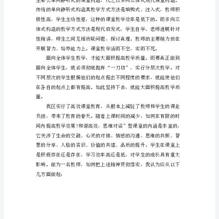
效
课
堂
高。
学
习
心
得
体
表达能力。第三，可以培养合
会
怎
么
写?
本