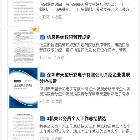
体
信鸽喂食时间一般信鸽每天喂食有好几种方法：一日一
餐制、一日两餐制、一日多餐制、喂常食等，这几种方
会，
法都是信鸽饲喂的方法。至于每个鸽友使用那一种方
6
阅读
0
收藏
法，都有他们自己的道理。我认为要根据自己的实际情
希
况出发，来
付费
望
信息系统权限管理规定
信息系统权限管理规定为规范医院程序管理，明确医院
能
程序权限分配，更好地发挥信息 化建设在医疗、管理工
作中的支持作用，根据国家法律法规及医院具 体工作要
帮
14
阅读
0
收藏
求，制定本规定。一、 权限设置：1、 根据工作人员的
量。
助
深圳市天塑乐彩电子有限公司介绍企业发展
到
分析报告
深圳市天塑乐彩电子有限公司 企业发展分析结果企业发
你！
展指数得分企业发展指数得分深圳市天塑乐彩电子有限
公司综合得分说明：企业发展指数根据企业规模、企业
3
阅读
0
收藏
创新、企业风险、企业活力四个维度对企业发展情况进
行评
在
3机关公务员个人工作总结精选
提
机关公务员个人工作总结精选 工作总结频道总结了安全
工作总结报告大全、幼儿园工作总结怎么写大全，还提
倡
供个人工作总结、年终工作总结及月工作总结，包括班
2
阅读
0
收藏